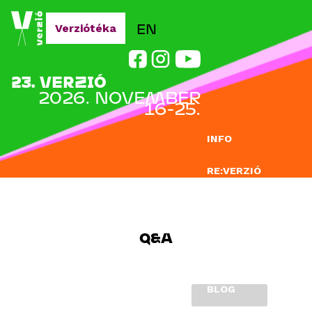
Jump to navigation
EN
Verziótéka
23. VERZIÓ
2026. NOVEMBER
16-25.
INFO
RE:VERZIÓ
NEVEZÉS
DOCLAB
Q&A
OKTATÁS
BLOG