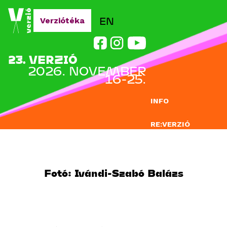
Jump to navigation
EN
Verziótéka
23. VERZIÓ
2026. NOVEMBER
16-25.
INFO
RE:VERZIÓ
NEVEZÉS
DOCLAB
Fotó: Ivándi-Szabó Balázs
OKTATÁS
BLOG