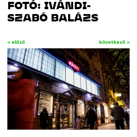
FOTÓ: IVÁNDI-
SZABÓ BALÁZS
« előző
következő »