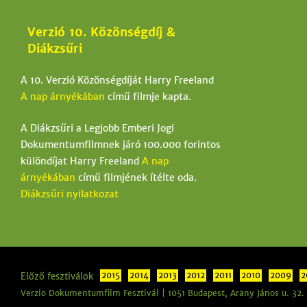
l
Verzió 10. Közönségdíj &
e
Diákzsűri
g
A 10. Verzió Közönségdíját Harry Freeland
i
A nap árnyékában
című filmje kapta.
h
e
A Diákzsűri a Legjobb Emberi Jogi
Dokumentumfilmnek járó 100.000 forintos
l
különdíjat Harry Freeland
A nap
y
árnyékában
című filmjének ítélte oda.
Diákzsűri nyilatkozat
Előző fesztiválok
2015
2014
2013
2012
2011
2010
2009
2
Verzio Dokumentumfilm Fesztivál | 1051 Budapest, Arany János u. 32.