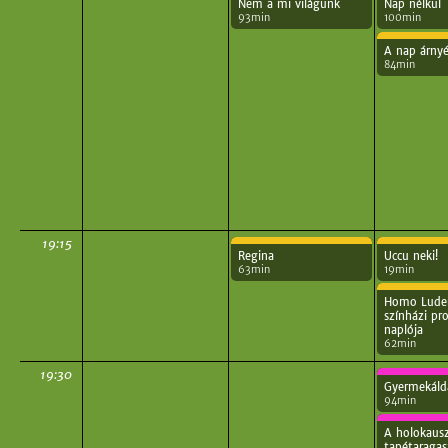
Nem a mi világunk
Nap nélkül
93min
100min
A nap árny
84min
19:15
Regina
Uccu neki!
63min
19min
Homo Lude
színházi pro
naplója
62min
19:30
Gyermekáld
94min
A holokaus
tapétaragas