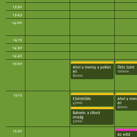
13:30
13:45
14:00
14:15
14:30
14:45
15:00
Ahol a menny a poklot
Ötös Szint
106min
éri
80min
15:15
Elsötétülés
Ahol a men
47min
éri
80min
Bahrein: a tiltott
ország
52min
15:30
Az erőd