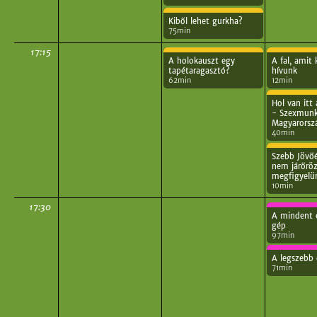
Kiből lehet gurkha?
75min
17:15
A holokauszt egy
A fal, amit 
tapétaragasztó?
hívunk
62min
12min
Hol van itt
- Szexmun
Magyarorsz
40min
Szebb Jövőé
nem járőrö
megfigyelü
10min
17:30
A mindent 
gép
97min
A legszebb 
71min