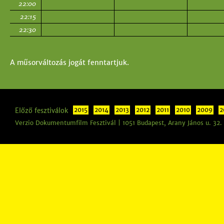
22:00
22:15
22:30
A műsorváltozás jogát fenntartjuk.
Előző fesztiválok
2015
2014
2013
2012
2011
2010
2009
2
Verzio Dokumentumfilm Fesztivál | 1051 Budapest, Arany János u. 32.