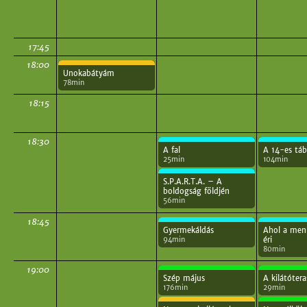
17:45
18:00
Unokabátyám
78min
18:15
18:30
A fal
A 14-es táb
25min
104min
S.P.A.R.T.A. – A
boldogság földjén
56min
18:45
Gyermekáldás
Ahol a men
94min
éri
80min
19:00
Szép május
A kilátótera
176min
29min