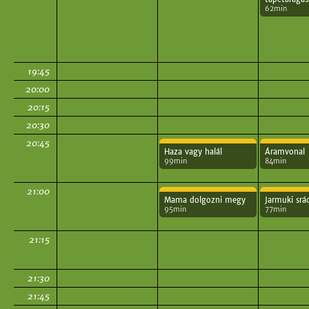
62min
19:45
20:00
20:15
20:30
20:45
Haza vagy halál
Áramvonal
99min
84min
21:00
Mama dolgozni megy
Jarmuki srá
95min
77min
21:15
21:30
21:45