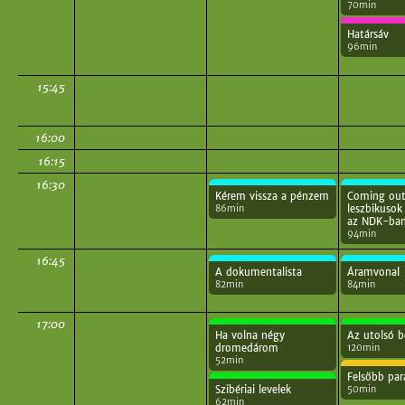
70min
Határsáv
96min
15:45
16:00
16:15
16:30
Kérem vissza a pénzem
Coming ou
86min
leszbikusok
az NDK-ba
94min
16:45
A dokumentalista
Áramvonal
82min
84min
17:00
Ha volna négy
Az utolsó b
120min
dromedárom
52min
Felsőbb par
50min
Szibériai levelek
62min