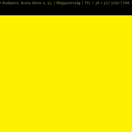
 Budapest, Arany János u. 32. / Magyarország | TEL + 36 1 327 3250 | FAX 