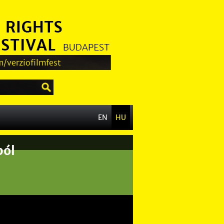
/verziofilmfest
EN
HU
ból