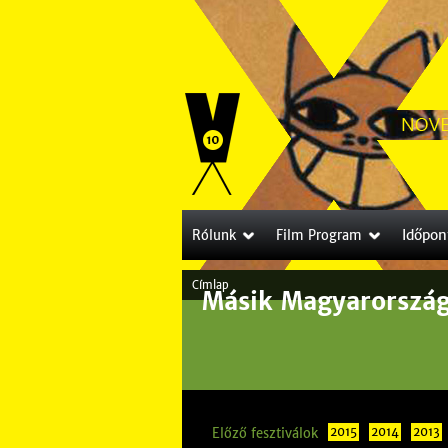
Időpon
Rólunk
Film Program
Címlap
Másik Magyarország
J
e
l
e
Előző fesztiválok
2015
2014
2013
n