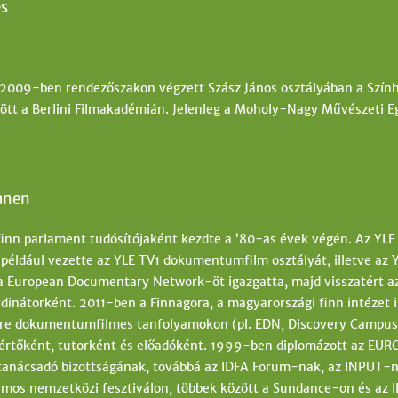
s
2009-ben rendezőszakon végzett Szász János osztályában a Szín
tött a Berlini Filmakadémián. Jelenleg a Moholy-Nagy Művészeti 
anen
 finn parlament tudósítójaként kezdte a ’80-as évek végén. Az YLE 
 például vezette az YLE TV1 dokumentumfilm osztályát, illetve az
a European Documentary Network-öt igazgatta, majd visszatért az
inátorként. 2011-ben a Finnagora, a magyarországi finn intézet i
re dokumentumfilmes tanfolyamokon (pl. EDN, Discovery Campus
kértőként, tutorként és előadóként. 1999-ben diplomázott az EUR
anácsadó bizottságának, továbbá az IDFA Forum-nak, az INPUT-nak
zámos nemzetközi fesztiválon, többek között a Sundance-on és az 