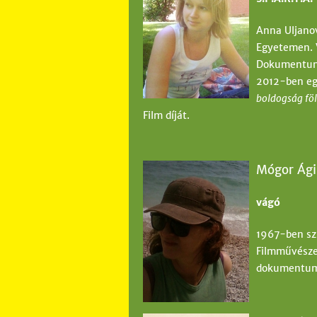
Anna Uljanov
Egyetemen. 
Dokumentumfi
2012-ben egy
boldogság fö
Film díját.
Mógor Ági
vágó
1967-ben szü
Filmművészet
dokumentum