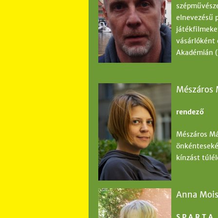
szépművésze
elnevezésű 
játékfilmeke
vásárlóként 
Akadémián (
Mészáros 
rendező
Mészáros Már
önkéntesekén
kínzást túlél
Anna Moi
S.P.A.R.T.A