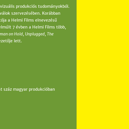
ovizuális produkciós tudományokból.
ztiválok szervezésében. Korábban
tója a Helmi Films elnevezésű
elmúlt 7 évben a Helmi Films több,
man on Hold
,
Unplugged
,
The
zetője lett.
nt száz magyar produkcióban