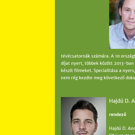
tévécsatornák számára. A 10 ország
díjat nyert, többek között 2013-ba
készít filmeket. Specialitása a nyer
nem rég kezdte meg következő dok
Hajdú D. 
rendező
Hajdú D. And