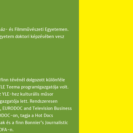
ház- és Filmművészeti Egyetemen.
Egyetem doktori képzésében vesz
finn tévénél dolgozott különféle
 YLE Teema programigazgatója volt.
 YLE-hez kulturális műsor
gazgatója lett. Rendszeresen
, EURODOC and Television Business
ODOC-on, tagja a Hot Docs
 és a finn Bonnier’s Journalistic
IDFA-n.