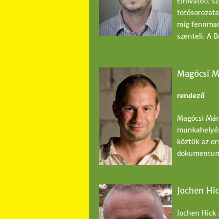
Elhivatott s
fotósorozata
míg fennmara
szenteli. A 
Magócsi M
rendező
Magócsi Márt
munkahelyén
köztük az ors
dokumentum
Jochen Hi
Jochen Hick 