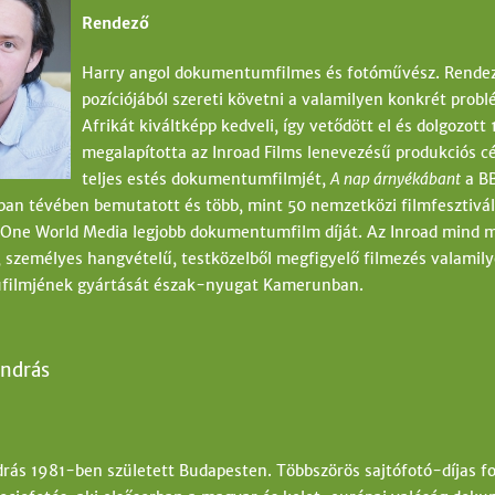
Rendező
Harry angol dokumentumfilmes és fotóművész. Rendez
pozíciójából szereti követni a valamilyen konkrét prob
Afrikát kiváltképp kedveli, így vetődött el és dolgozott
megalapította az Inroad Films lenevezésű produkciós cég
teljes estés dokumentumfilmjét,
A nap árnyékábant
a BB
ban tévében bemutatott és több, mint 50 nemzetközi filmfesztivál
n One World Media legjobb dokumentumfilm díját. Az Inroad mind m
s, személyes hangvételű, testközelből megfigyelő filmezés valamily
ufilmjének gyártását észak-nyugat Kamerunban.
András
rás 1981-ben született Budapesten. Többszörös sajtófotó-díjas fo