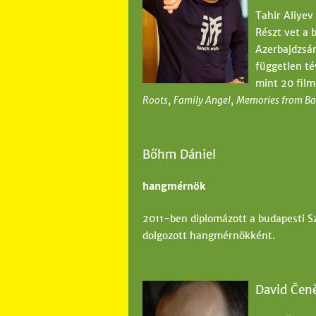
l
Tahir Aliyev
Részt vet a 
e
Azerbajdzsán
g
független té
mint 20 film
i
Roots
,
Family Angel
,
Memories from B
h
e
Bőhm Dániel
l
y
hangmérnök
2011-ben diplomázott a budapesti S
dolgozott hangmérnökként.
David Čen