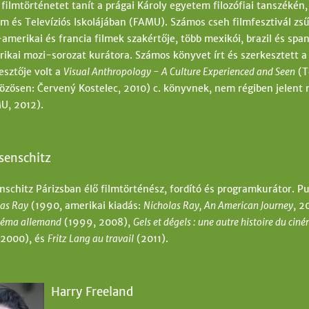
filmtörténetet tanít a prágai Károly egyetem filozófiai tanszékén
m és Televíziós Iskolájában (FAMU). Számos cseh filmfesztivál zsűr
-amerikai és francia filmek szakértője, több mexikói, brazil és span
rikai mozi-sorozat kurátora. Számos könyvet írt és szerkesztett a 
esztője volt a
Visual Anthropology - A Culture Experienced and Seen
(T
özösen: Červený Kostelec, 2010) c. könyvnek, nem régiben jelent
U, 2012).
senschitz
nschitz Párizsban élő filmtörténész, fordító és programkurátor. Pu
las Ray
(1990, amerikai kiadás:
Nicholas Ray, An American Journey
, 2
néma allemand
(1999, 2008),
Gels et dégels : une autre histoire du c
 2000), és
Fritz Lang au travail
(2011).
Harry Freeland