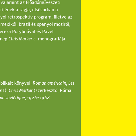
, valamint az Előadóművészeti
ijének a tagja, elsősorban a
yol retrospektív program, illetve az
mexikói, brazil és spanyol moziról,
ereza Porybnával és Pavel
 meg
Chris Marker
c. monográfiája
blikált könyvei:
Roman américain, Les
011),
Chris Marker
(szerkesztő, Róma,
inéma soviétique, 1926-1968