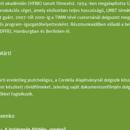
ti akadémián (HFBK) tanult filmezést. 1994-ben megalapított
produkciós céget, amely elsősorban teljes hosszúságú, LMBT tém
t gyárt. 2007-től 2010-ig a TIMM tévé csatornánál dolgozott meg
és program-igazgatóhelyettesként. Részmunkaidőben előadó a berl
DFFB). Hamburgban és Berlinben él.
Márti
ti eredetileg pszichológus, a Cordelia Alapítványnál dolgozik kín
t készített rövidfilmeket. Jelenleg saját dokumentumfilmjén dol
őkkel foglalkozik.
seenko
. – A boldogság földjén, rendező