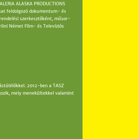
a GALERIA ALASKA PRODUCTIONS
ákat feldolgozó dokumentum- és
rendelési szerkesztőként, műsor-
ini Német Film- és Televíziós
zástúlélőkkel. 2012-ben a TASZ
gozik, mely menekültekkel valamint