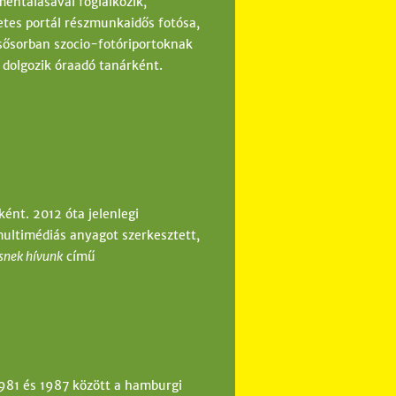
mentálásával foglalkozik,
etes portál részmunkaidős fotósa,
lsősorban szocio-fotóriportoknak
 dolgozik óraadó tanárként.
ént. 2012 óta jelenlegi
ultimédiás anyagot szerkesztett,
ésnek hívunk
című
 1981 és 1987 között a hamburgi