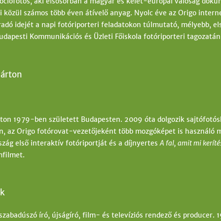
zociofotós, aki elsősorban a magyar és kelet-európai valóság doku
i közül számos több éven átívelő anyag. Nyolc éve az Origo intern
dó idejét a napi fotóriporteri feladatokon túlmutató, mélyebb, e
Budapesti Kommunikációs és Üzleti Főiskola fotóriporteri tagozatán
árton
on 1979-ben született Budapesten. 2009 óta dolgozik sajtófotósk
, az Origo fotórovat-vezetőjeként több mozgóképet is használó m
zág első interaktív fotóriportját és a díjnyertes
A fal, amit mi kerít
filmet.
ck
szabadúszó író, újságíró, film- és televíziós rendező és producer.