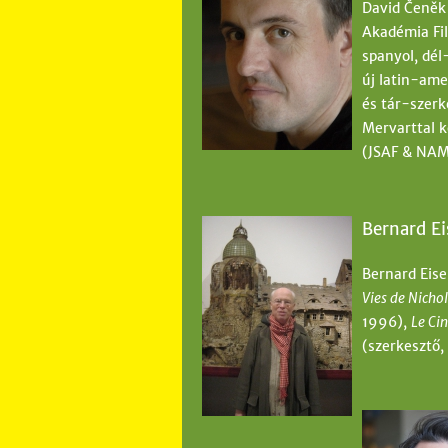
David Čeněk 
Akadémia Fil
spanyol, dél
új latin-ame
és tár-szerk
Mervarttal k
(JSAF & NAM
Bernard Ei
Bernard Eise
Vies de Nicho
1996),
Le Ci
(szerkesztő,