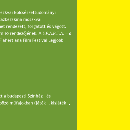
Moszkvai Bölcsészettudományi
Razbezskina moszkvai
t rendezett, forgatott és vágott.
lm 10 rendezőjének. A
S.P.A.R.T.A. – a
Flahertiana Film Festival Legjobb
t a budapesti Színház- és
böző műfajokban (játék-, kisjáték-,