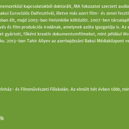
 nemzetközi kapcsolatokból doktorált, MA fokozatot szerzett audi
bakui Eurovíziós Dalfesztivál, illetve más azeri film- és zenei fes
ban élt, majd 2003-ban Helsinkibe költözött. 2007-ben társalapí
vés és film produkciós irodának, amelynek azóta igazgatója is. Az 
et gyártott, főként kreatív dokumentumfilmeket, mint például
Wo
aku
. 2013-ban Tahir Aliyev az azerbajdzsáni Bakui Médiaközpont ve
zínház- és Filmművészeti Főiskolán. Az elmúlt hét évben több, mi
ěk