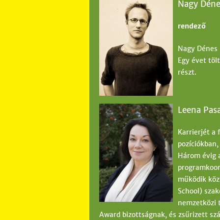
Nagy Déne
rendező
Nagy Dénes 
Egy évet töl
részt.
Leena Pas
Karrierjét a
pozíciókban,
Három évig 
programkoord
működik köz
School) sza
nemzetközi t
Award bizottságnak, és zsűrizett s