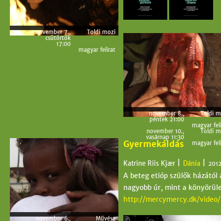
november 7.,
Toldi mozi
csütörtök
17:00
magyar felirat
november 8.,
Toldi m
péntek 21:00
magyar feli
november 10.,
Toldi m
vasárnap 11:30
Gyermekáldás
magyar feli
|
|
Katrine Riis Kjær
Dánia
201
A beteg etióp szülők házától
nagyobb úr, mint a könyörüle
http://mercymercy.dk/video
november 6.,
Művész