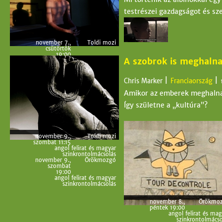
testrészei gazdagságot és sz
november 7.,
Toldi mozi
csütörtök
19:00
A szobrok is meghaln
angol felirat és magyar
szinkrontolmácsolás
november 8.,
Cirkó
péntek 17:30
|
|
Chris Marker
Franciaország
angol felirat
Amikor az emberek meghalnak
Így születne a „kultúra”?
november 9.,
Toldi mozi
szombat 11:15
angol felirat és magyar
szinkrontolmácsolás
november 9.,
Örökmozgó
szombat
19:00
angol felirat és magyar
szinkrontolmácsolás
november 8.,
Örökmo
péntek 19:00
angol felirat és mag
szinkrontolmácso