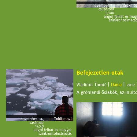
november 7.,
Örökmo
csütörtök
17:00
angol felirat és mag
szinkrontolmácso
Befejezetlen utak
|
|
Vladimir Tomić
Dánia
2012
A grönlandi őslakók, az inui
november 10.,
Toldi mozi
vasárnap
15:30
angol felirat és magyar
szinkrontolmácsolás