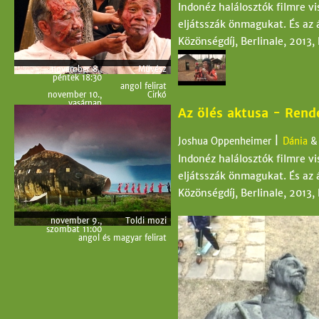
Indonéz halálosztók filmre vi
eljátsszák önmagukat. És az 
Közönségdíj, Berlinale, 2013,
november 8.,
Művész
péntek 18:30
angol felirat
november 10.,
Cirkó
vasárnap
Az ölés aktusa - Rend
19:30
angol felirat
|
Joshua Oppenheimer
Dánia
Indonéz halálosztók filmre vi
eljátsszák önmagukat. És az 
Közönségdíj, Berlinale, 2013,
november 9.,
Toldi mozi
szombat 11:00
angol és magyar felirat