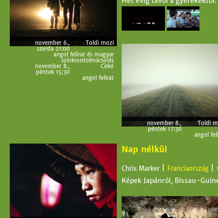
Hét évig távol a gyerekektől.
18:45
angol és magyar felirat
november 6.,
Toldi mozi
szerda 21:00
angol felirat és magyar
szinkrontolmácsolás
november 8.,
Cirkó
péntek 15:30
angol felirat
november 8.,
Toldi m
péntek 17:30
angol fel
Nap nélkül
|
|
Chris Marker
Franciaország
Képek Japánról, Bissau-Guineá