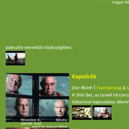
magyar feli
palesztin menekült közösségében.
Kapuőrök
|
Dror Moreh
Franciaország
&
I
A Shin Bet, az izraeli hírsze
háborúval kapcsolatos dilem
november 8.,
Művész
péntek 16:30
angol és magyar felirat