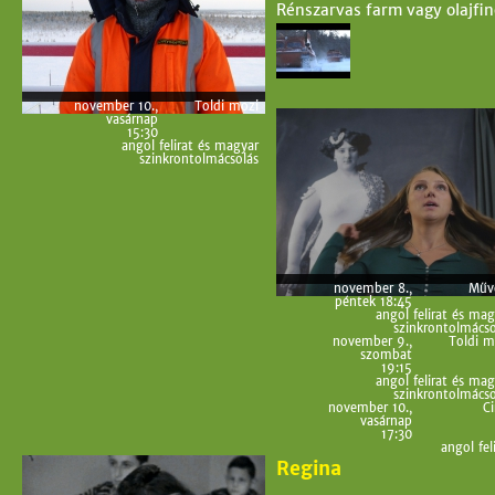
Rénszarvas farm vagy olajfino
november 10.,
Toldi mozi
vasárnap
15:30
angol felirat és magyar
szinkrontolmácsolás
november 8.,
Műv
péntek 18:45
angol felirat és mag
szinkrontolmácso
november 9.,
Toldi m
szombat
19:15
angol felirat és mag
szinkrontolmácso
november 10.,
Ci
vasárnap
17:30
angol fel
Regina