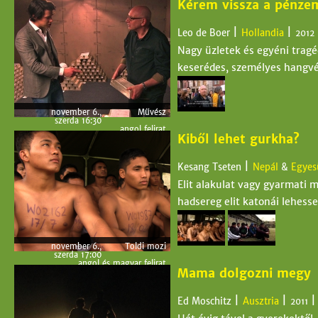
Kérem vissza a pénze
november 9.,
Toldi mozi
szombat
17:00
angol és magyar felirat
|
|
Leo de Boer
Hollandia
2012
Nagy üzletek és egyéni tragé
keserédes, személyes hangvét
november 6.,
Művész
szerda 16:30
angol felirat
Kiből lehet gurkha?
november 8.,
Cirkó
péntek 19:15
angol felirat
november 10.,
Toldi mozi
|
Kesang Tseten
Nepál
&
Egyesü
vasárnap
15:00
Elit alakulat vagy gyarmati 
angol felirat és magyar
szinkrontolmácsolás
hadsereg elit katonái lehess
november 6.,
Toldi mozi
szerda 17:00
angol és magyar felirat
Mama dolgozni megy
november 9.,
Cirkó
szombat
17:30
angol és magyar felirat
|
|
Ed Moschitz
Ausztria
2011
november 10.,
Művész
vasárnap