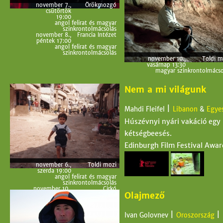
november 7.,
Örökmozgó
csütörtök
19:00
angol felirat és magyar
szinkrontolmácsolás
november 8.,
Francia Intézet
péntek 17:00
angol felirat és magyar
szinkrontolmácsolás
november 10.,
Toldi m
vasárnap 13:30
magyar szinkrontolmácso
Nem a mi világunk
|
Mahdi Fleifel
Libanon
&
Egyes
Húszévnyi nyári vakáció egy 
kétségbeesés.
Edinburgh Film Festival Award
november 6.,
Toldi mozi
szerda 19:00
angol felirat és magyar
szinkrontolmácsolás
november 10.,
Cirkó
Olajmező
vasárnap
15:30
angol felirat
|
|
Ivan Golovnev
Oroszország