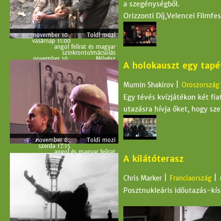
a szegénységből.
Orizzonti Díj,Velencei Filmfes
november 10.,
Toldi mozi
vasárnap 11:00
angol felirat és magyar
szinkrontolmácsolás
november 10.,
Művész
A holokauszt egy tapé
vasárnap
18:00
angol felirat és magyar
szinkrontolmácsolás
|
Mumin Shakirov
Oroszország
Egy tévés kvízjátékon két fia
utazásra hívja őket, hogy sz
november 6.,
Toldi mozi
szerda 17:15
angol és magyar felirat
A kilátóterasz
november 7.,
Cirkó
csütörtök
19:30
angol és magyar felirat
|
|
Chris Marker
Franciaország
november 8.,
Művész
péntek 16:45
Posztnukleáris időutazás-kísé
angol és magyar felirat