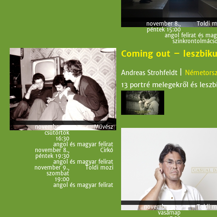
november 8.,
Toldi m
péntek 15:00
angol felirat és mag
szinkrontolmácso
Coming out – leszbik
|
Andreas Strohfeldt
Németors
13 portré melegekről és leszb
november 7.,
Művész
csütörtök
16:30
angol és magyar felirat
november 8.,
Cirkó
péntek 19:30
angol és magyar felirat
november 9.,
Toldi mozi
szombat
19:00
angol és magyar felirat
november 10.,
Toldi m
vasárnap