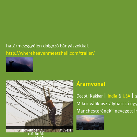
határmezsgyéjén dolgozó bányászokkal.
http://whereheavenmeetshell.com/trailer/
Áramvonal
|
|
Deepti Kakkar
India
&
USA
Mikor válik osztályharccá eg
Manchesterének” nevezett in
november 7.,
Művész
csütörtök