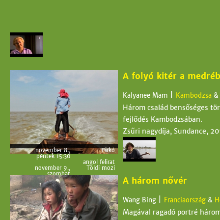
A folyó kitér a medréb
|
Kalyanee Mam
Kambodzsa
Három család bensőséges tört
fejlődés Kambodzsában.
Zsűri nagydíja, Sundance, 20
november 8.,
Cirkó
péntek 15:30
angol felirat
november 9.,
Toldi mozi
szombat
A három nővér
21:00
angol felirat és magyar
szinkrontolmácsolás
|
Wang Bing
Franciaország
&
H
Magával ragadó portré három 