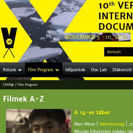
Jump to navigation
K
e
r
Időpontok
Doc Lab
Rólunk
Film Program
Diákverzió
e
s
Címlap
/
Film Program
é
J
s
Filmek A-Z
e
l
A 14-es tábor
e
|
|
Marc Wiese
Németország
2
n
Miután hihetetlen módon sik