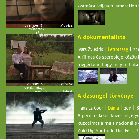
számára teljesen ismeretlen 
l
e
november 7.,
Művész
g
csütörtök
18:30
A dokumentalista
i
angol és magyar felirat
november 8.,
Cirkó
péntek 17:30
h
angol és magyar felirat
|
|
Ivars Zviedris
Lettország
20
november 9.,
Toldi mozi
szombat
A filmes és szereplője között
e
15:00
angol és magyar felirat
megérteni, hogy milyen hata
l
y
november 6.,
Művész
szerda 16:45
angol és magyar felirat
A dzsungel törvénye
november 9.,
Cirkó
szombat
19:00
angol és magyar felirat
|
|
|
Hans La Cour
Dánia
2011
A perui őslakos közösség eg
küzdelmet a multinacionális 
Zöld Díj, Sheffield Doc Fest, 