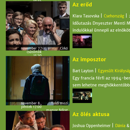
16:45
Az erőd
angol felirat és magyar
szinkrontolmácsolás
november 7.,
Toldi mozi
csütörtök
|
|
Klara Tasovska
Csehország
20:45
angol felirat és magyar
Időutazás Dnyeszter Menti M
szinkrontolmácsolás
november 9.,
Cirkó
indulókkal ünnepli az elnököt
szombat
15:45
angol felirat
november 7.,
Cirkó
csütörtök
15:30
Az imposztor
angol felirat
november 9.,
Művész
szombat
16:45
|
Bart Layton
Egyesült Királysá
angol felirat és magyar
szinkrontolmácsolás
Egy francia férfi az 1994-ben
sem lehetne meghökkentõbb
november 8.,
Toldi mozi
péntek 17:00
magyar felirat
Az ölés aktusa
november 9.,
Művész
szombat
16:30
magyar felirat
|
Joshua Oppenheimer
Dánia