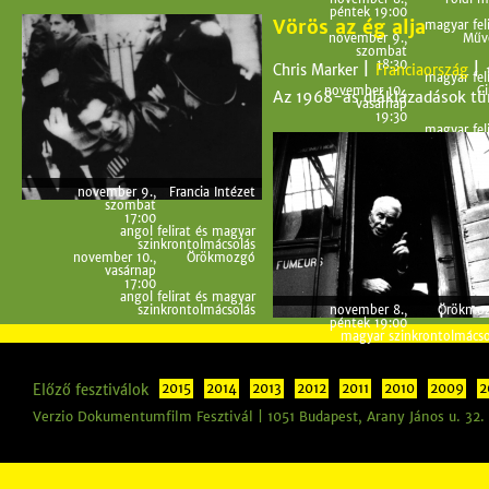
péntek 19:00
Vörös az ég alja
magyar feli
november 9.,
Műv
szombat
18:30
|
|
Chris Marker
Franciaország
magyar feli
november 10.,
Ci
Az 1968-as diáklázadások tü
vasárnap
19:30
magyar feli
november 9.,
Francia Intézet
szombat
17:00
angol felirat és magyar
szinkrontolmácsolás
november 10.,
Örökmozgó
vasárnap
17:00
angol felirat és magyar
november 8.,
Örökmo
szinkrontolmácsolás
péntek 19:00
magyar szinkrontolmácso
Előző fesztiválok
2015
2014
2013
2012
2011
2010
2009
2
Verzio Dokumentumfilm Fesztivál | 1051 Budapest, Arany János u. 32.