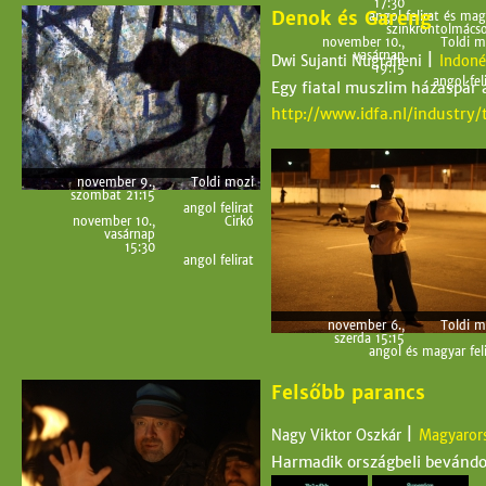
17:30
Denok és Gareng
angol felirat és mag
szinkrontolmácso
november 10.,
Toldi m
vasárnap
|
Dwi Sujanti Nugraheni
Indoné
19:15
angol fel
Egy fiatal muszlim házaspár 
http://www.idfa.nl/industry
november 9.,
Toldi mozi
szombat 21:15
angol felirat
november 10.,
Cirkó
vasárnap
15:30
angol felirat
november 6.,
Toldi m
szerda 15:15
angol és magyar feli
Felsőbb parancs
|
Nagy Viktor Oszkár
Magyaror
Harmadik országbeli bevándo