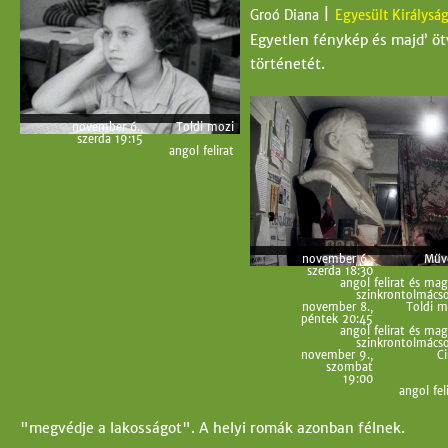
|
Groó Diana
Egyesült Királysá
Egyetlen fénykép és majd’ ötv
történetét.
november 6.,
Toldi mozi
szerda 19:15
angol felirat
november 6.,
Műv
szerda 18:30
angol felirat és mag
szinkrontolmácso
november 8.,
Toldi m
péntek 20:45
angol felirat és mag
szinkrontolmácso
november 9.,
Ci
szombat
19:00
angol fel
"megvédje a lakosságot". A helyi romák azonban félnek.