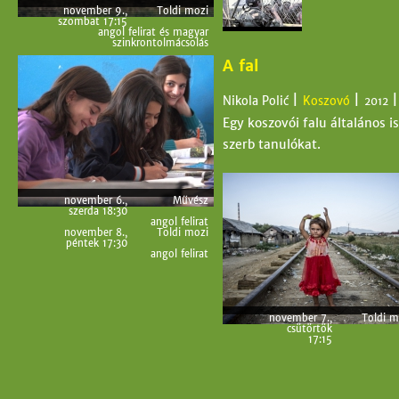
november 9.,
Toldi mozi
szombat 17:15
angol felirat és magyar
szinkrontolmácsolás
A fal
|
|
Nikola Polić
Koszovó
2012
Egy koszovói falu általános i
szerb tanulókat.
november 6.,
Művész
szerda 18:30
angol felirat
november 8.,
Toldi mozi
péntek 17:30
angol felirat
november 7.,
Toldi m
csütörtök
17:15