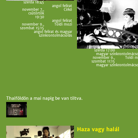
szerda 18:45
angol felirat
november 7.,
Cirkó
csütörtök
19:30
angol felirat
november 9.,
Toldi mozi
szombat 15:15
angol felirat és magyar
szinkrontolmácsolás
november 6.,
Örökmo
szerda 17:00
magyar szinkrontolmácso
november 9.,
Toldi m
szombat 11:15
magyar szinkrontolmácso
Thaiföldön a mai napig be van tiltva.
Haza vagy halál