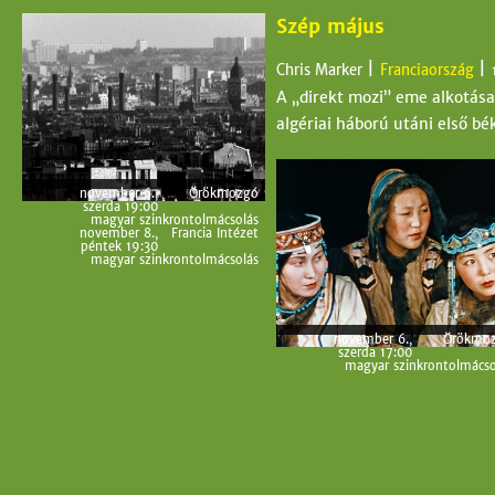
Szép május
|
|
Chris Marker
Franciaország
A „direkt mozi” eme alkotása
algériai háború utáni első bé
november 6.,
Örökmozgó
szerda 19:00
magyar szinkrontolmácsolás
november 8.,
Francia Intézet
péntek 19:30
magyar szinkrontolmácsolás
november 6.,
Örökmo
szerda 17:00
magyar szinkrontolmácso