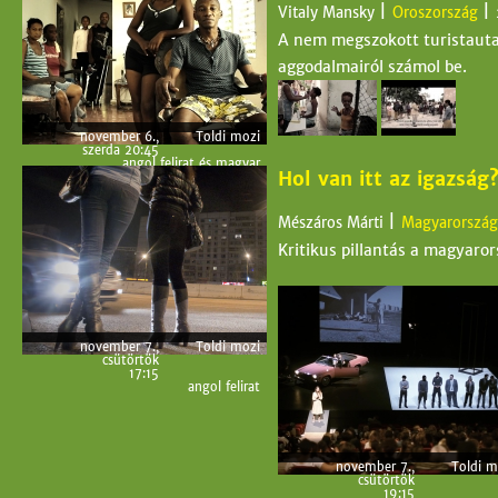
|
|
Vitaly Mansky
Oroszország
A nem megszokott turistautak
aggodalmairól számol be.
november 6.,
Toldi mozi
szerda 20:45
angol felirat és magyar
Hol van itt az igazsá
szinkrontolmácsolás
november 10.,
Toldi mozi
vasárnap 17:15
angol felirat és magyar
|
Mészáros Márti
Magyarország
szinkrontolmácsolás
november 9.,
Művész
Kritikus pillantás a magyaro
szombat 18:15
angol felirat és magyar
szinkrontolmácsolás
november 7.,
Toldi mozi
csütörtök
17:15
angol felirat
november 7.,
Toldi m
csütörtök
19:15