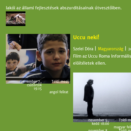
lakói az állami fejlesztések abszurditásainak útvesztőiben.
Uccu neki!
|
|
Szelei Dóra
Magyarország
2
Film az Uccu Roma Informáli
elõítéletek ellen.
november 7.,
Toldi mozi
csütörtök
19:15
angol felirat
november 5.,
Toldi m
kedd 18:00
magyar feli
november 8.,
Toldi m