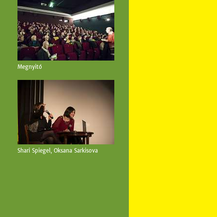
Megnyitó
Shari Spiegel, Oksana Sarkisova