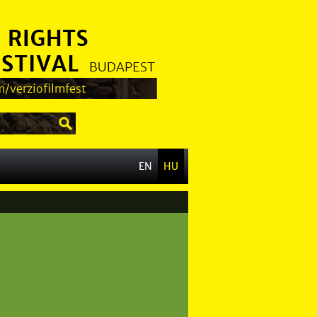
/verziofilmfest
EN
HU