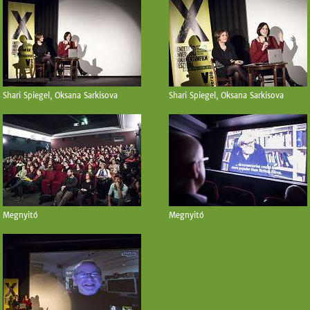
Shari Spiegel, Oksana Sarkisova
Shari Spiegel, Oksana Sarkisova
Megnyitó
Megnyitó