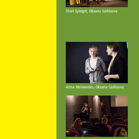
Shari Spiegel, Oksana Sarkisova
Anna Moiseenko, Oksana Sarkisova