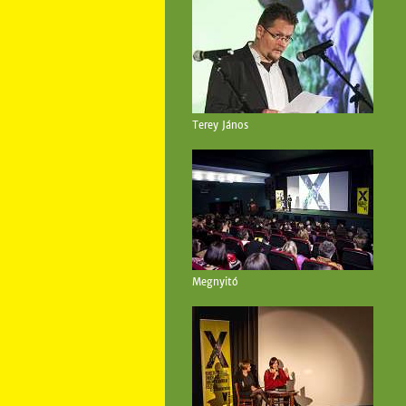
Terey János
Megnyitó