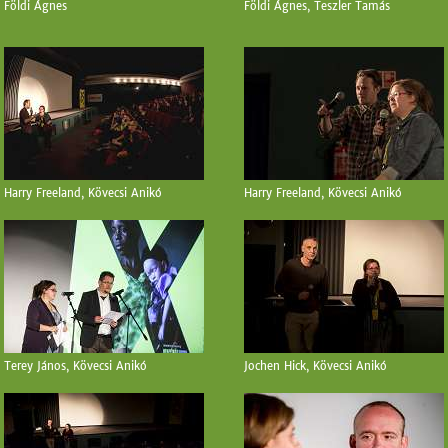
Földi Ágnes
Földi Ágnes, Teszler Tamás
Harry Freeland, Kövecsi Anikó
Harry Freeland, Kövecsi Anikó
Terey János, Kövecsi Anikó
Jochen Hick, Kövecsi Anikó