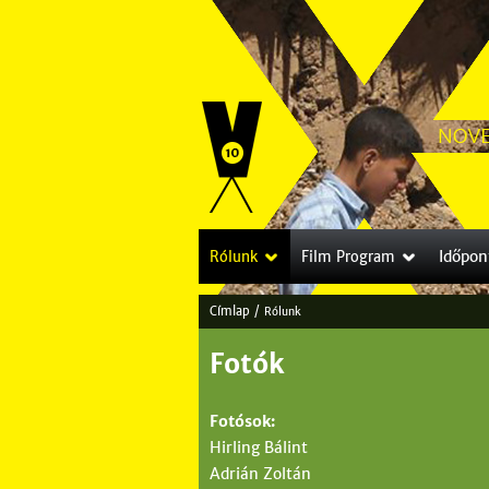
Időpon
Rólunk
Film Program
Címlap
/
Rólunk
J
Fotók
e
l
Fotósok:
e
Hirling Bálint
Adrián Zoltán
n