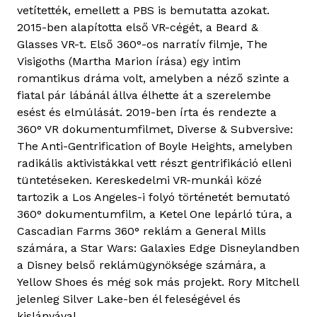
vetítették, emellett a PBS is bemutatta azokat.
2015-ben alapította első VR-cégét, a Beard &
Glasses VR-t. Első 360°-os narratív filmje, The
Visigoths (Martha Marion írása) egy intim
romantikus dráma volt, amelyben a néző szinte a
fiatal pár lábánál állva élhette át a szerelembe
esést és elmúlását. 2019-ben írta és rendezte a
360° VR dokumentumfilmet, Diverse & Subversive:
The Anti-Gentrification of Boyle Heights, amelyben
radikális aktivistákkal vett részt gentrifikáció elleni
tüntetéseken. Kereskedelmi VR-munkái közé
tartozik a Los Angeles-i folyó történetét bemutató
360° dokumentumfilm, a Ketel One lepárló túra, a
Cascadian Farms 360° reklám a General Mills
számára, a Star Wars: Galaxies Edge Disneylandben
a Disney belső reklámügynöksége számára, a
Yellow Shoes és még sok más projekt. Rory Mitchell
jelenleg Silver Lake-ben él feleségével és
kislányával.