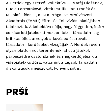
A Herdek egy szerzői kollektíva — Matěj Hložánek,
Lucie Formánková, Vítek Paulík, Jan Froněk és
Mikoláš Fišer —, akik a Prágai Színművészeti
Akadémia (FAMU) Film- és Televíziós Iskolájában
találkoztak. A kollektíva célja, hogy független, intim
és kísérleti játékokat hozzon létre, társadalmilag
kritikus éllel, amelyek a kevésbé észrevett
társadalmi kérdéseket vizsgálják. A Herdek révén
olyan platformot teremtenek, ahol a játékok
párbeszédre ösztönöznek és megkérdőjelezik a
videojáték-kultúra, valamint a tágabb társadalmi
diskurzusok megszokott konvencióit is.
PRŠÍ