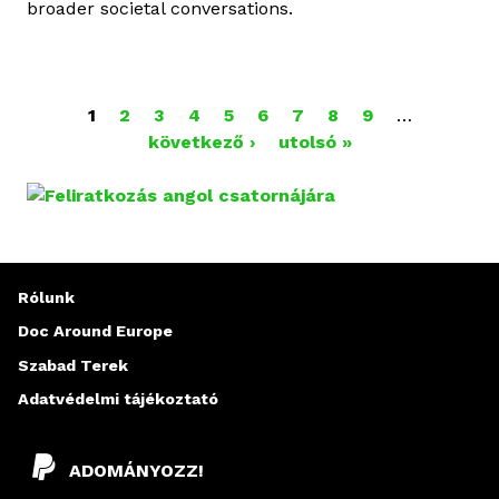
broader societal conversations.
1
2
3
4
5
6
7
8
9
…
O
következő ›
utolsó »
L
D
A
Rólunk
L
Doc Around Europe
A
Szabad Terek
K
Adatvédelmi tájékoztató
ADOMÁNYOZZ!