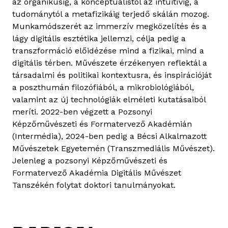
az organikusig, a konceptuálistól az intuitívig, a
tudománytól a metafizikáig terjedő skálán mozog.
Munkamódszerét az immerzív megközelítés és a
lágy digitális esztétika jellemzi, célja pedig a
transzformáció előidézése mind a fizikai, mind a
digitális térben. Művészete érzékenyen reflektál a
társadalmi és politikai kontextusra, és inspirációját
a poszthumán filozófiából, a mikrobiológiából,
valamint az új technológiák elméleti kutatásaiból
meríti. 2022-ben végzett a Pozsonyi
Képzőművészeti és Formatervező Akadémián
(Intermédia), 2024-ben pedig a Bécsi Alkalmazott
Művészetek Egyetemén (Transzmediális Művészet).
Jelenleg a pozsonyi Képzőművészeti és
Formatervező Akadémia Digitális Művészet
Tanszékén folytat doktori tanulmányokat.