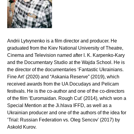
Andrii Lytvynenko is a film director and producer. He
graduated from the Kiev National University of Theatre,
Cinema and Television named after I. K. Karpenko-Kary
and the Documentary Studio at the Wajda School. He is
the director of the documentaries ‘Fantastic Ukrainians.
Fine Art' (2020) and “Askania Reserve” (2019), which
received awards from the UA Docudays and Pelicam
festivals. He is the co-author and one of the co-directors
of the film ‘Euromaidan. Rough Cut' (2014), which won a
Special Mention at the Ji.hlava IFFD, as well as a
Ukrainian producer and one of the authors of the idea for
’Trial: Russian Federation vs. Oleg Sencov' (2017) by
Askold Kurov.