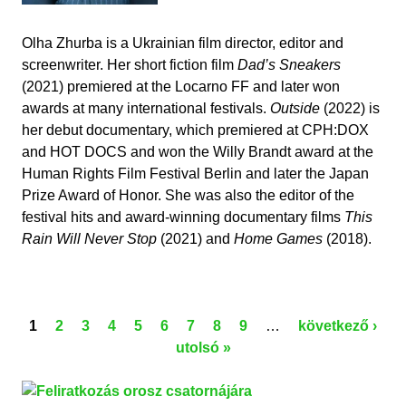
Olha Zhurba is a Ukrainian film director, editor and
screenwriter. Her short fiction film
Dad’s Sneakers
(2021) premiered at the Locarno FF and later won
awards at many international festivals.
Outside
(2022) is
her debut documentary, which premiered at CPH:DOX
and HOT DOCS and won the Willy Brandt award at the
Human Rights Film Festival Berlin and later the Japan
Prize Award of Honor. She was also the editor of the
festival hits and award-winning documentary films
This
Rain Will Never Stop
(2021) and
Home Games
(2018).
1
2
3
4
5
6
7
8
9
…
következő ›
O
utolsó »
L