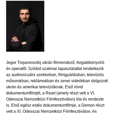
Jegor Trojanovszkij ukrán filmrendező, forgatókönyvíró
és operatőr. Szilárd szakmai tapasztalattal rendelkezik
az audiovizuális szektorban, filmgyártásban, televíziós
műsorokban, reklámokban és zenei videókban dolgozott
ukrán és amerikai televízióknak. Első rövid
dokumentumfilmjét, a Reart (amely részt vett a VI.
Odesszai Nemzetközi Filmfesztiválon) írta és rendezte
is. Első egész estés dokumentumfilmje, a Demon részt
vett a XI. Odesszai Nemzetközi Filmfesztiválon, és