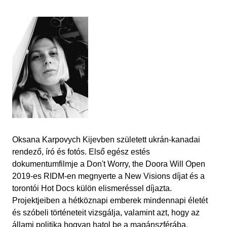
Oksana Karpovych Kijevben született ukrán-kanadai
rendező, író és fotós. Első egész estés
dokumentumfilmje a Don't Worry, the Doora Will Open
2019-es RIDM-en megnyerte a New Visions díjat és a
torontói Hot Docs külön elismeréssel díjazta.
Projektjeiben a hétköznapi emberek mindennapi életét
és szóbeli történeteit vizsgálja, valamint azt, hogy az
állami politika hogyan hatol be a magánszférába,