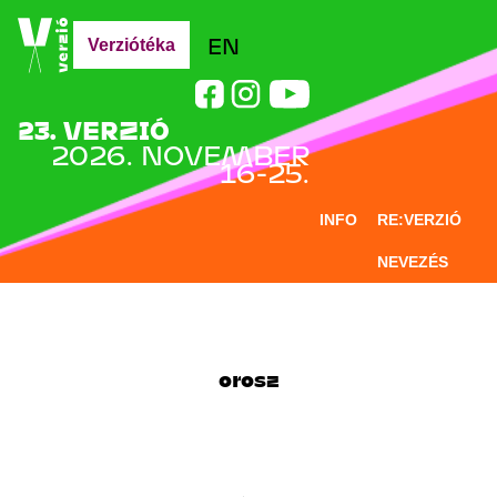
Jump to navigation
EN
Verziótéka
23. VERZIÓ
2026. NOVEMBER
16-25.
INFO
RE:VERZIÓ
NEVEZÉS
DOCLAB
OKTATÁS
BLOG
orosz