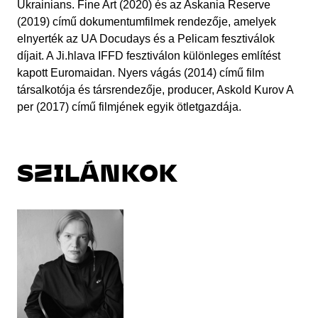
Ukrainians. Fine Art (2020) és az Askania Reserve
(2019) című dokumentumfilmek rendezője, amelyek
elnyerték az UA Docudays és a Pelicam fesztiválok
díjait. A Ji.hlava IFFD fesztiválon különleges említést
kapott Euromaidan. Nyers vágás (2014) című film
társalkotója és társrendezője, producer, Askold Kurov A
per (2017) című filmjének egyik ötletgazdája.
SZILÁNKOK