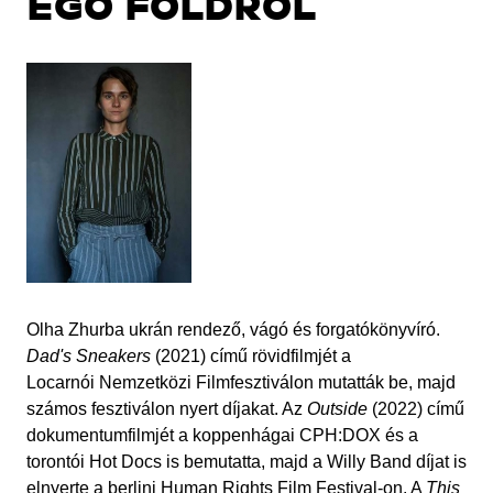
ÉGŐ FÖLDRŐL
Olha Zhurba ukrán rendező, vágó és forgatókönyvíró.
Dad's Sneakers
(2021) című rövidfilmjét a
Locarnói Nemzetközi Filmfesztiválon mutatták be, majd
számos fesztiválon nyert díjakat. Az
Outside
(2022) című
dokumentumfilmjét a koppenhágai CPH:DOX és a
torontói Hot Docs is bemutatta, majd a Willy Band díjat is
elnyerte a berlini Human Rights Film Festival-on. A
This