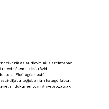
endelkezik az audiovizuális szektorban,
televízióknak. Első rövid
ezte is. Első egész estés
sci-díjat a legjobb film kategóriában.
történelmi dokumentumfilm-sorozatnak.