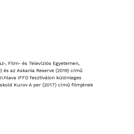
áz-, Film- és Televíziós Egyetemen,
) és az Askania Reserve (2019) című
i.hlava IFFD fesztiválon különleges
Askold Kurov A per (2017) című filmjének