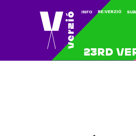
RE:VERZIÓ
INFO
SUB
23RD VE