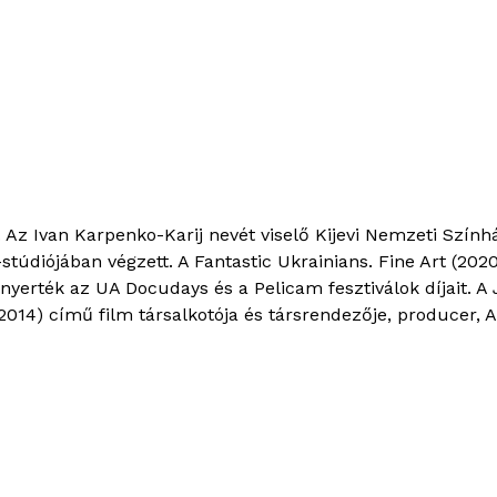
 Az Ivan Karpenko-Karij nevét viselő Kijevi Nemzeti Szính
údiójában végzett. A Fantastic Ukrainians. Fine Art (2020
rték az UA Docudays és a Pelicam fesztiválok díjait. A J
2014) című film társalkotója és társrendezője, producer, 