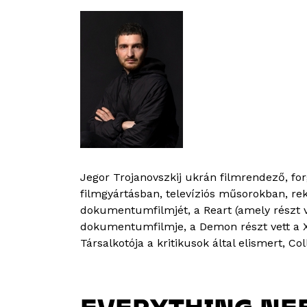
Jegor Trojanovszkij ukrán filmrendező, for
filmgyártásban, televíziós műsorokban, re
dokumentumfilmjét, a Reart (amely részt ve
dokumentumfilmje, a Demon részt vett a XI.
Társalkotója a kritikusok által elismert,
EVERYTHING NEE