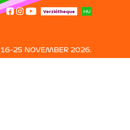
HU
Verziótheque
16-25 NOVEMBER 2026.