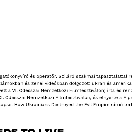
gatókönyvíró és operatőr. Szilárd szakmai tapasztalattal r
klámokban és zenei videókban dolgozott ukrán és amerikai 
tt a VI. Odesszai Nemzetközi Filmfesztiválon) írta és rend
 Odesszai Nemzetközi Filmfesztiválon, és elnyerte a Fipre
 Collapse: How Ukrainians Destroyed the Evil Empire című 
DS TO LIVE