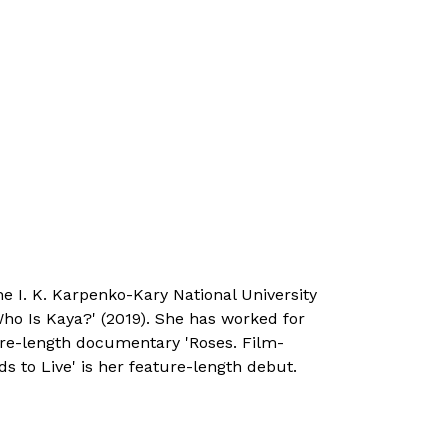
the I. K. Karpenko-Kary National University
'Who Is Kaya?' (2019). She has worked for
ture-length documentary 'Roses. Film-
s to Live' is her feature-length debut.