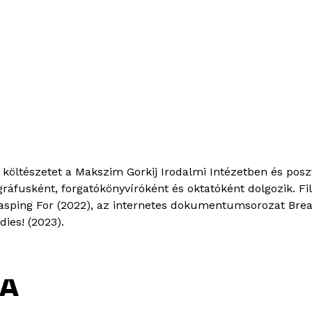
 költészetet a Makszim Gorkij Irodalmi Intézetben és pos
ráfusként, forgatókönyvíróként és oktatóként dolgozik. Fil
Gasping For (2022), az internetes dokumentumsorozat Break
ies! (2023).
KA