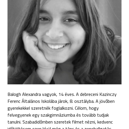
Balogh Alexandra vagyok, 14 éves. A debreceni Kazinczy
Ferenc Általános Iskolába járok, 8. osztályba. A jövőben
gyerekekkel szeretnék foglalkozni. Célom, hogy
felvegyenek egy szakgimnáziumba és tovább tudjak
tanulni. Szabadidőmben szeretek filmet nézni, kedvenc
időtöltésem ezen kívül még a tánc és a zenehallgatás.