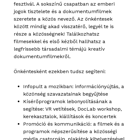
fesztivál. A sokszínű csapatban az emberi
jogok tisztelete és a dokumentumfilmek
szeretete a közös nevező. Az önkéntesek
között mindig akad visszatérő, legyél te is
része a közösségnek! Találkozhatsz
filmesekkel és első kézből hallhatsz a
legfrissebb társadalmi témájú kreatív
dokumentumfilmekről.
Önkéntesként ezekben tudsz segíteni:
Infopult a mozikban: információnyújtás, a
közönség szavazatainak begyűjtése
Kísérőprogramok lebonyolításának a
segítése: VR vetítések, DocLab workshop,
kerekasztalok, kiállítások és koncertek
Promóció és kommunikáció: a filmek és a
programok népszerűsítése a közösségi
média csatornáin, plakátok kihelyezésével