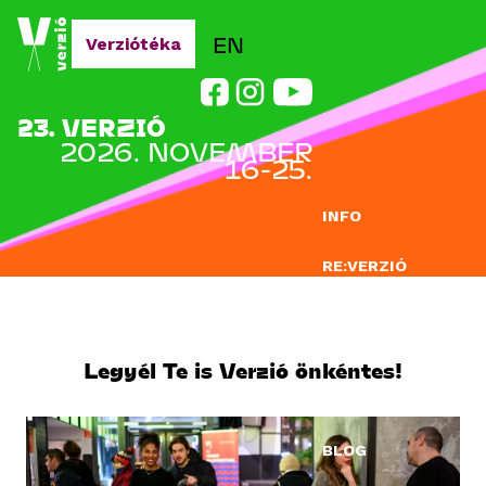
Jump to navigation
EN
Verziótéka
23. VERZIÓ
2026. NOVEMBER
16-25.
INFO
RE:VERZIÓ
NEVEZÉS
DOCLAB
Legyél Te is Verzió önkéntes!
OKTATÁS
BLOG