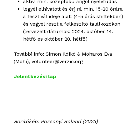
aktív, min. középfokú angol nyelvtudás
legyél elhivatott és érj rá min. 15-20 órára
a fesztivál ideje alatt (4-5 órás shiftekben)
és vegyél részt a felkészítő találkozókon
(tervezett dátumok: 2024. október 14.
hétfő és október 28. hétfő)
További info: Simon Ildikó & Moharos Éva
(Mohi), volunteer@verzio.org
Jelentkezési lap
Borítókép: Pozsonyi Roland (2023)