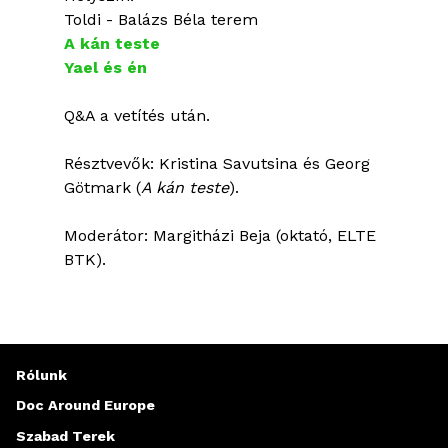
Toldi - Balázs Béla terem
A kán teste
Yael és én
Q&A a vetítés után.
Résztvevők: Kristina Savutsina és Georg
Götmark (
A kán teste
).
Moderátor: Margitházi Beja (oktató, ELTE
BTK).
Rólunk
Doc Around Europe
Szabad Terek