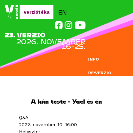
Jump to navigation
EN
Verziótéka
23. VERZIÓ
2026. NOVEMBER
16-25.
INFO
RE:VERZIÓ
NEVEZÉS
DOCLAB
A kán teste - Yael és én
OKTATÁS
Q&A
BLOG
2022. november 10. 16:00
Helyszín: