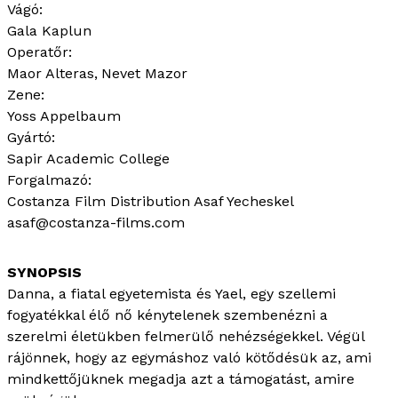
Vágó:
Gala Kaplun
Operatőr:
Maor Alteras
Nevet Mazor
Zene:
Yoss Appelbaum
Gyártó:
Sapir Academic College
Forgalmazó:
Costanza Film Distribution Asaf Yecheskel
asaf@costanza-films.com
Danna, a fiatal egyetemista és Yael, egy szellemi
fogyatékkal élő nő kénytelenek szembenézni a
szerelmi életükben felmerülő nehézségekkel. Végül
rájönnek, hogy az egymáshoz való kötődésük az, ami
mindkettőjüknek megadja azt a támogatást, amire