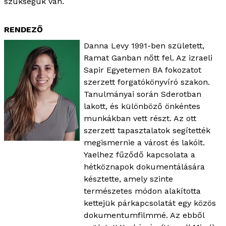
szükségük van.
RENDEZŐ
Danna Levy 1991-ben született,
Ramat Ganban nőtt fel. Az izraeli
Sapir Egyetemen BA fokozatot
szerzett forgatókönyvíró szakon.
Tanulmányai során Sderotban
lakott, és különböző önkéntes
munkákban vett részt. Az ott
szerzett tapasztalatok segítették
megismernie a várost és lakóit.
Yaelhez fűződő kapcsolata a
hétköznapok dokumentálására
késztette, amely szinte
természetes módon alakította
kettejük párkapcsolatát egy közös
dokumentumfilmmé. Az ebből