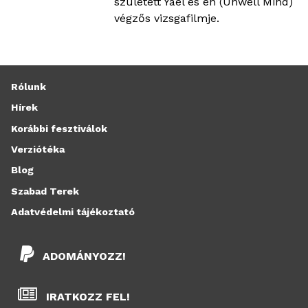
született Yael és én (Unwell Mind)
végzős vizsgafilmje.
Rólunk
Hírek
Korábbi fesztiválok
Verziótéka
Blog
Szabad Terek
Adatvédelmi tájékoztató
ADOMÁNYOZZ!
IRATKOZZ FEL!