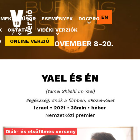
Jump to navigation
EN
LMEK
MŰSOR
ESEMÉNYEK
DOCPRO
K
OKTATÁS
VIDÉKI VERZIÓK
S
ONLINE VERZIÓ
2022. NOVEMBER 8-20.
YAEL ÉS ÉN
Yamei Shlishi Im Yael
egészség
nők a filmben
Közel-Kelet
Izrael
2021
38min
héber
Nemzetközi premier
Diák- és elsőfilmes verseny