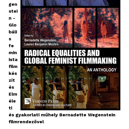
gen
stei
n -
Glo
báli
s
fe
min
ista
film
kés
zít
és
Elm
éle
ti
és gyakorlati műhely Bernadette Wegenstein
filmrendezővel