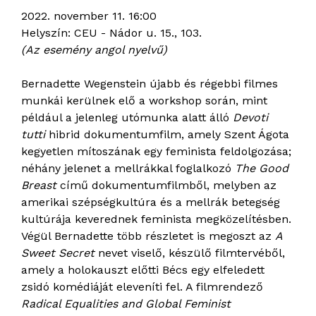
2022. november 11. 16:00
Helyszín: CEU - Nádor u. 15., 103.
(Az esemény angol nyelvű)
Bernadette Wegenstein újabb és régebbi filmes
munkái kerülnek elő a workshop során, mint
például a jelenleg utómunka alatt álló
Devoti
tutti
hibrid dokumentumfilm, amely Szent Ágota
kegyetlen mítoszának egy feminista feldolgozása;
néhány jelenet a mellrákkal foglalkozó
The Good
Breast
című dokumentumfilmből, melyben az
amerikai szépségkultúra és a mellrák betegség
kultúrája keverednek feminista megközelítésben.
Végül Bernadette több részletet is megoszt az
A
Sweet Secret
nevet viselő, készülő filmtervéből,
amely a holokauszt előtti Bécs egy elfeledett
zsidó komédiáját eleveníti fel. A filmrendező
Radical Equalities and Global Feminist