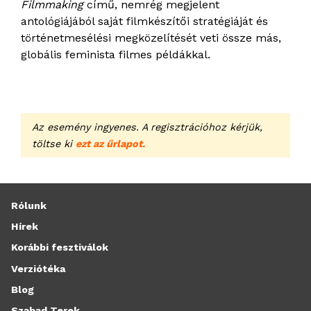
Filmmaking
című, nemrég megjelent
antológiájából saját filmkészítői stratégiáját és
történetmesélési megközelítését veti össze más,
globális feminista filmes példákkal.
Az esemény ingyenes. A regisztrációhoz kérjük,
töltse ki
ezt az űrlapot.
Rólunk
Hírek
Korábbi fesztiválok
Verziótéka
Blog
Szabad Terek