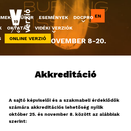
Jump to navigation
EN
LMEK
MŰSOR
ESEMÉNYEK
DOCPRO
K
OKTATÁS
VIDÉKI VERZIÓK
S
ONLINE VERZIÓ
2022. NOVEMBER 8-20.
Akkreditáció
A sajtó képviselői és a szakmabeli érdeklődők
számára akkreditációs lehetőség nyílik
október 25. és november 8. között az alábbiak
szerint: