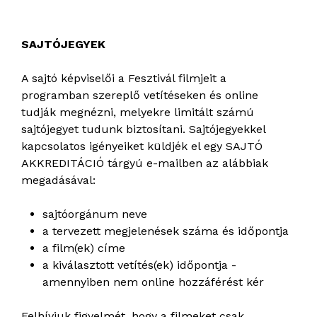
SAJTÓJEGYEK
A sajtó képviselői a Fesztivál filmjeit a
programban szereplő vetítéseken és online
tudják megnézni, melyekre limitált számú
sajtójegyet tudunk biztosítani. Sajtójegyekkel
kapcsolatos igényeiket küldjék el egy SAJTÓ
AKKREDITÁCIÓ tárgyú e-mailben az alábbiak
megadásával:
sajtóorgánum neve
a tervezett megjelenések száma és időpontja
a film(ek) címe
a kiválasztott vetítés(ek) időpontja -
amennyiben nem online hozzáférést kér
Felhívjuk figyelmét, hogy a filmeket csak