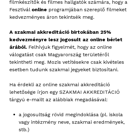
filmkészítők és filmes hallgatók számára, hogy a
Fesztivál
online
programjában szereplő filmeket
kedvezményes áron tekintsék meg.
A szakmai akkreditáció birtokában 25%
kedvezményre lesz jogosult az online bérlet
árából.
Felhívjuk figyelmét, hogy az online
válogatást csak Magyarország területéről
tekintheti meg. Mozis vetítésekre csak kivételes
esetben tudunk szakmai jegyeket biztosítani.
Ha érdekli az online szakmai akkreditáció
lehetősége írjon egy SZAKMAI AKKREDITÁCIÓ
tárgyú e-mailt az alábbiak megadásával:
a jogosultság rövid megindoklása (pl. iskola
vagy intézmény neve, szakmai eredmények,
stb.)