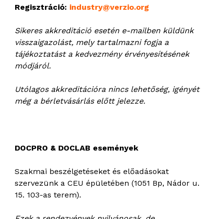
Regisztráció:
industry@verzio.org
Sikeres akkreditáció esetén e-mailben küldünk
visszaigazolást, mely tartalmazni fogja a
tájékoztatást a kedvezmény érvényesítésének
módjáról.
Utólagos akkreditációra nincs lehetőség, igényét
még a bérletvásárlás előtt jelezze.
DOCPRO & DOCLAB események
Szakmai beszélgetéseket és előadásokat
szervezünk a CEU épületében (1051 Bp, Nádor u.
15. 103-as terem).
Ezek a rendezvények nyilvánosak, de