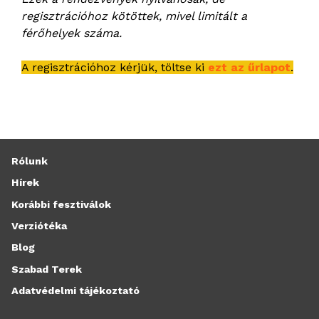
regisztrációhoz kötöttek, mivel limitált a
férőhelyek száma.
A regisztrációhoz kérjük, töltse ki
ezt az űrlapot
.
Rólunk
Hírek
Korábbi fesztiválok
Verziótéka
Blog
Szabad Terek
Adatvédelmi tájékoztató