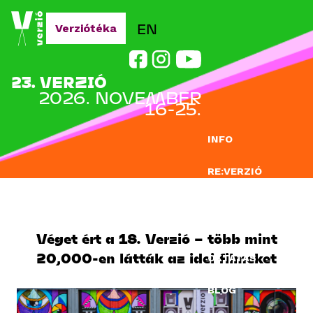
Jump to navigation
EN
Verziótéka
23. VERZIÓ
2026. NOVEMBER
16-25.
INFO
RE:VERZIÓ
NEVEZÉS
DOCLAB
Véget ért a 18. Verzió – több mint
20,000-en látták az idei filmeket
OKTATÁS
BLOG