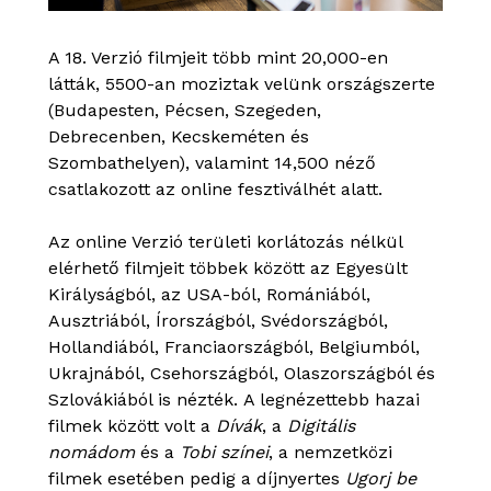
A 18. Verzió filmjeit több mint 20,000-en
látták, 5500-an moziztak velünk országszerte
(Budapesten, Pécsen, Szegeden,
Debrecenben, Kecskeméten és
Szombathelyen), valamint 14,500 néző
csatlakozott az online fesztiválhét alatt.
Az online Verzió területi korlátozás nélkül
elérhető filmjeit többek között az Egyesült
Királyságból, az USA-ból, Romániából,
Ausztriából, Írországból, Svédországból,
Hollandiából, Franciaországból, Belgiumból,
Ukrajnából, Csehországból, Olaszországból és
Szlovákiából is nézték. A legnézettebb hazai
filmek között volt a
Dívák
, a
Digitális
nomádom
és a
Tobi színei
, a nemzetközi
filmek esetében pedig a díjnyertes
Ugorj be