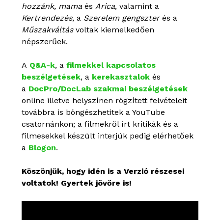
hozzánk, mama
és
Arica
, valamint a
Kertrendezés
, a
Szerelem gengszter
és a
Műszakváltás
voltak kiemelkedően
népszerűek.
A
Q&A-k
, a
filmekkel kapcsolatos
beszélgetések
, a
kerekasztalok
és
a
DocPro/DocLab szakmai beszélgetések
online illetve helyszínen rögzített felvételeit
továbbra is böngészhetitek a YouTube
csatornánkon; a filmekről írt kritikák és a
filmesekkel készült interjúk pedig elérhetőek
a
Blogon
.
Köszönjük, hogy idén is a Verzió részesei
voltatok! Gyertek jövőre is!