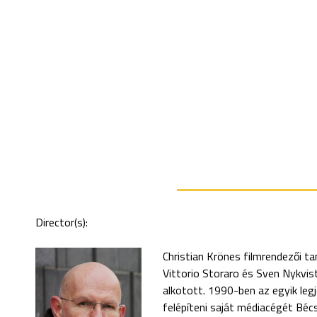
Director(s):
Christian Krönes filmrendezői t
Vittorio Storaro és Sven Nykvi
alkotott. 1990-ben az egyik leg
felépíteni saját médiacégét Bé