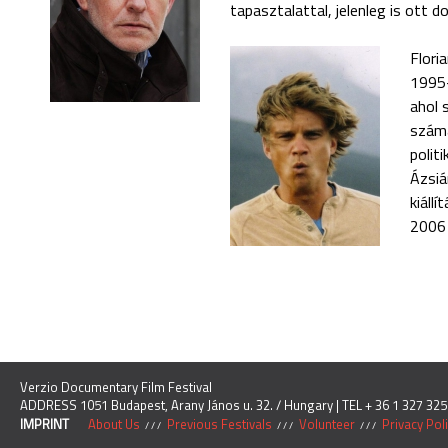
tapasztalattal, jelenleg is ott 
Flori
1995-
ahol 
számá
polit
Ázsiá
kiáll
2006 
Verzio Documentary Film Festival
ADDRESS 1051 Budapest, Arany János u. 32. / Hungary | TEL + 36 1 327 325
IMPRINT
About Us
Previous Festivals
Volunteer
Privacy Pol