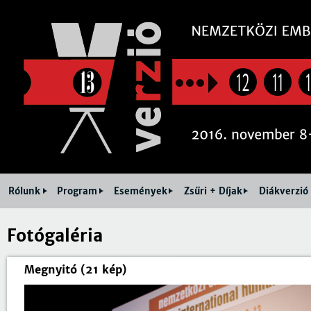
Jum
12
11
Rólunk
Program
Események
Zsűri + Díjak
Diákverzió
Fotógaléria
Megnyitó (21 kép)