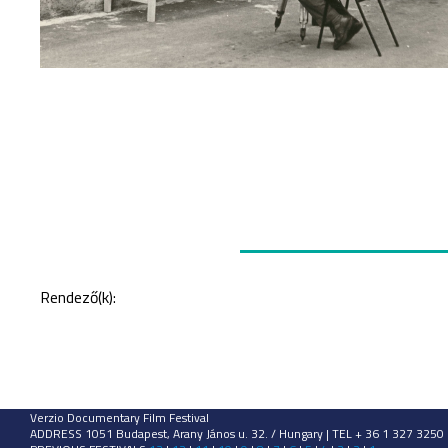
Rendező(k):
Verzio Documentary Film Festival
ADDRESS 1051 Budapest, Arany János u. 32. / Hungary | TEL + 36 1 327 3250