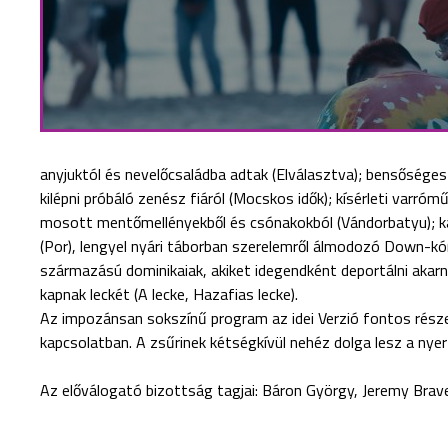
anyjuktól és nevelőcsaládba adtak (Elválasztva); bensőséges 
kilépni próbáló zenész fiáról (Mocskos idők); kísérleti varr
mosott mentőmellényekből és csónakokból (Vándorbatyu); ka
(Por), lengyel nyári táborban szerelemről álmodozó Down-kóro
származású dominikaiak, akiket idegendként deportálni akarnak
kapnak leckét (A lecke, Hazafias lecke).
Az impozánsan sokszínű program az idei Verzió fontos rész
kapcsolatban. A zsűrinek kétségkívül nehéz dolga lesz a nye
Az előválogató bizottság tagjai: Báron György, Jeremy Brav