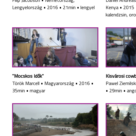
Filip Jacobson
•
Németország,
Daniel Andrea
Lengyelország
•
2016
•
21min
•
lengyel
Kenya
•
2015
kalendzsin, or
"Mocskos Idők"
Kisvárosi cow
Török Marcell
•
Magyarország
•
2016
•
Pawel Ziemilsk
35min
•
magyar
•
29min
•
ango