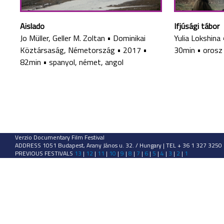
Aislado
Ifjúsági tábor
Jo Müller, Geller M. Zoltan
•
Dominikai
Yulia Lokshina
Köztársaság, Németország
•
2017
•
30min
•
orosz
82min
•
spanyol, német, angol
Verzio Documentary Film Festival
ADDRESS 1051 Budapest, Arany János u. 32. / Hungary | TEL + 36 1 327 3250
PREVIOUS FESTIVALS
13
|
12
|
11
|
10
|
9
|
8
|
7
|
6
|
5
|
4
|
3
|
2
|
1