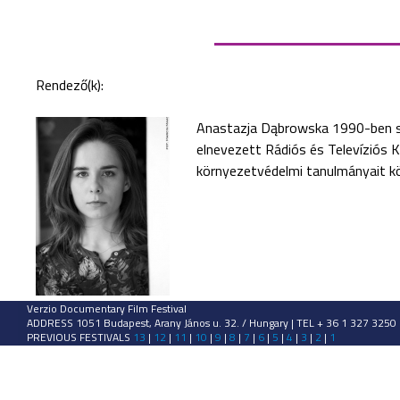
Rendező(k):
Anastazja Dąbrowska 1990-ben sz
elnevezett Rádiós és Televíziós 
környezetvédelmi tanulmányait 
Verzio Documentary Film Festival
ADDRESS 1051 Budapest, Arany János u. 32. / Hungary | TEL + 36 1 327 3250
PREVIOUS FESTIVALS
13
|
12
|
11
|
10
|
9
|
8
|
7
|
6
|
5
|
4
|
3
|
2
|
1