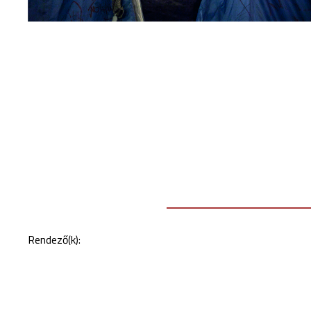
Rendező(k):