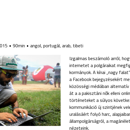
015
90min
angol, portugál, arab, tibeti
Izgalmas beszámoló arról, hogy
internetet a polgáraikat megfi
kormányok. A kínai „nagy falat
a Facebook bejegyzésekért meg
közösségi médiában alternatív
át a a pakisztáni nők elleni onl
történeteket a súlyos következ
kommunikáció új szintjének vel
uralásáért folyó harc, alapjaib
állampolgárságról, a magánélet
nézeteink.