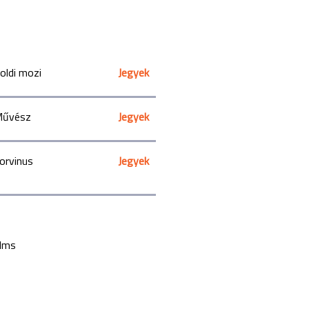
oldi mozi
Jegyek
űvész
Jegyek
orvinus
Jegyek
ilms