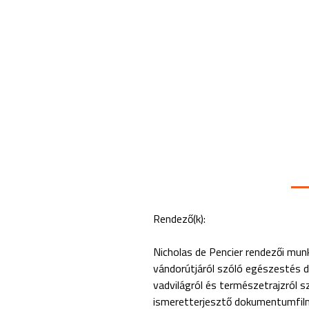
Rendező(k):
Nicholas de Pencier rendezői mun
vándorútjáról szóló egészestés do
vadvilágról és természetrajzról s
ismeretterjesztő dokumentumfilm