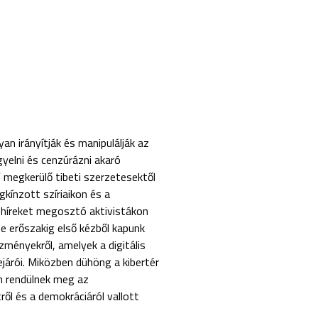
an irányítják és manipulálják az
gyelni és cenzúrázni akaró
” megkerülő tibeti szerzetesektől
kínzott szíriaikon és a
 híreket megosztó aktivistákon
ine erőszakig első kézből kapunk
ményekről, amelyek a digitális
ejárói. Miközben dühöng a kibertér
an rendülnek meg az
ről és a demokráciáról vallott