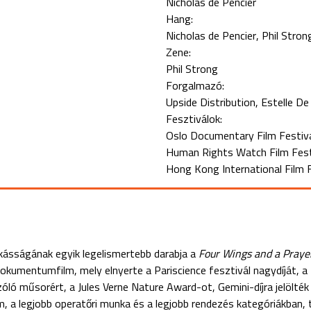
Nicholas de Pencier
Hang:
Nicholas de Pencier
Phil Stron
Zene:
Phil Strong
Forgalmazó:
Upside Distribution, Estelle De
Fesztiválok:
Oslo Documentary Film Festiva
Human Rights Watch Film Festi
Hong Kong International Film F
kásságának egyik legelismertebb darabja a
Four Wings and a Praye
kumentumfilm, mely elnyerte a Pariscience fesztivál nagydíját, a 
zóló műsorért, a Jules Verne Nature Award-ot, Gemini-díjra jelölt
, a legjobb operatőri munka és a legjobb rendezés kategóriákban,