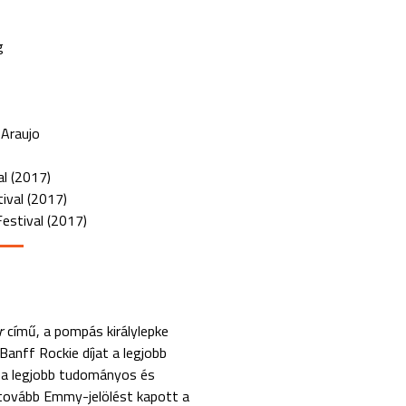
g
 Araujo
l​ (2017)
val​ (2017)
estival​ (2017)
r
című, a pompás királylepke
Banff Rockie díjat a legjobb
ék a legjobb tudományos és
 tovább Emmy-jelölést kapott a