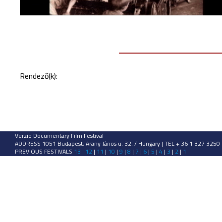
Rendező(k):
Verzio Documentary Film Festival
ADDRESS 1051 Budapest, Arany János u. 32. / Hungary | TEL + 36 1 327 3250
PREVIOUS FESTIVALS
13
|
12
|
11
|
10
|
9
|
8
|
7
|
6
|
5
|
4
|
3
|
2
|
1