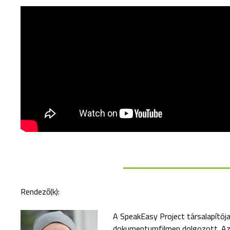
Rendező(k):
A SpeakEasy Project társalapítója
dokumentumfilmen dolgozott. A