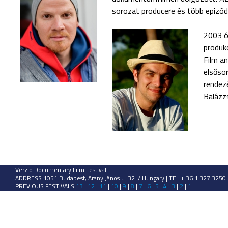
sorozat producere és több epizód
2003 ó
produk
Film a
elsőso
rendez
Balázz
Verzio Documentary Film Festival
ADDRESS 1051 Budapest, Arany János u. 32. / Hungary | TEL + 36 1 327 3250
PREVIOUS FESTIVALS
13
|
12
|
11
|
10
|
9
|
8
|
7
|
6
|
5
|
4
|
3
|
2
|
1