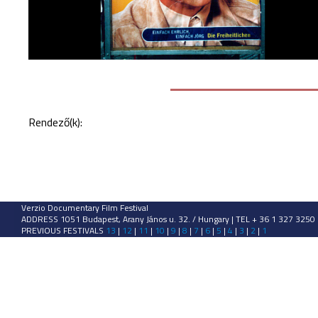
Rendező(k):
Verzio Documentary Film Festival
ADDRESS 1051 Budapest, Arany János u. 32. / Hungary | TEL + 36 1 327 3250
PREVIOUS FESTIVALS
13
|
12
|
11
|
10
|
9
|
8
|
7
|
6
|
5
|
4
|
3
|
2
|
1