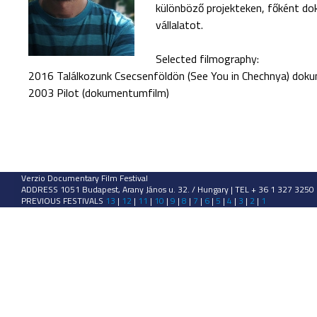
különböző projekteken, főként d
vállalatot.
Selected filmography:
2016 Találkozunk Csecsenföldön (See You in Chechnya) dok
2003 Pilot (dokumentumfilm)
Verzio Documentary Film Festival
ADDRESS 1051 Budapest, Arany János u. 32. / Hungary | TEL + 36 1 327 3250
PREVIOUS FESTIVALS
13
|
12
|
11
|
10
|
9
|
8
|
7
|
6
|
5
|
4
|
3
|
2
|
1