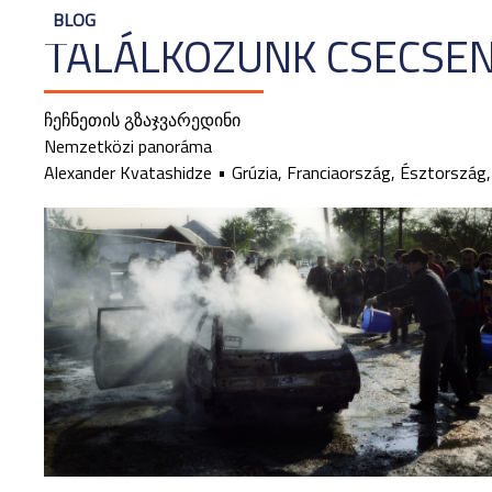
BLOG
TALÁLKOZUNK CSECSE
ჩეჩნეთის გზაჯვარედინი
Nemzetközi panoráma
Alexander Kvatashidze
Grúzia, Franciaország, Észtorszá