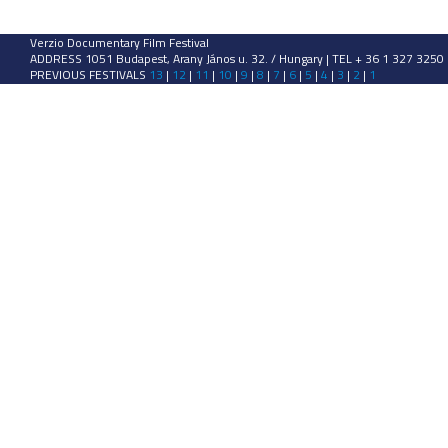
Verzio Documentary Film Festival
ADDRESS 1051 Budapest, Arany János u. 32. / Hungary | TEL + 36 1 327 3250
PREVIOUS FESTIVALS
13
|
12
|
11
|
10
|
9
|
8
|
7
|
6
|
5
|
4
|
3
|
2
|
1