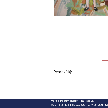
Rendező(k):
Verzio Documentary Film Festival
ADDRESS 1051 Budapest, Arany János u. 32.