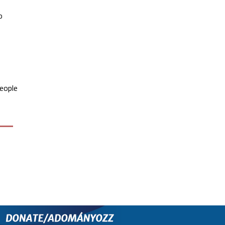
o
People