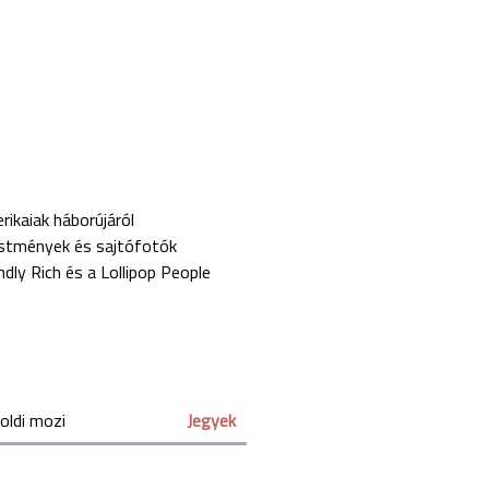
rikaiak háborújáról
estmények és sajtófotók
ndly Rich és a Lollipop People
oldi mozi
Jegyek