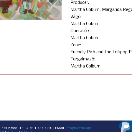
Producer:
Martha Coburn
Margarida Rêg
Vágó:
Martha Coburn
Operatőr:
Martha Coburn
Zene:
Friendly Rich and the Lollipop 
Forgalmazó:
Martha Colburn
 / Hungary | TEL + 36 1 327 3250 | EMAIL
info@verzio.org