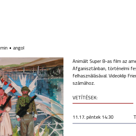
3min
angol
Animált Super 8-as film az ame
Afganisztánban, történelmi f
felhasználásával. Videoklip Frie
számához.
VETÍTÉSEK:
11.17. péntek 14:30
T