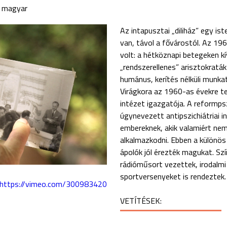
magyar
Az intapusztai „diliház” egy i
van, távol a fővárostól. Az 1
volt: a hétköznapi betegeken 
„rendszerellenes” arisztokraták 
humánus, kerítés nélküli munk
Virágkora az 1960-as évekre t
intézet igazgatója. A reformpsz
úgynevezett antipszichiátriai i
embereknek, akik valamiért nem
alkalmazkodni. Ebben a különö
ápolók jól érezték magukat. Szí
rádióműsort vezettek, irodalmi
sportversenyeket is rendeztek.
https://vimeo.com/300983420
VETÍTÉSEK: