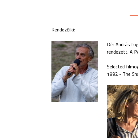
Rendező(k):
Dér András füg
rendezett. A P
Selected filmo
1992 - The Sha