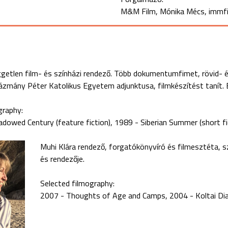
M&M Film, Mónika Mécs, immfi
getlen film- és színházi rendező. Több dokumentumfimet, rövid- é
ázmány Péter Katolikus Egyetem adjunktusa, filmkészítést tanít. Ba
graphy:
dowed Century (feature fiction)
1989 - Siberian Summer (short fi
Muhi Klára rendező, forgatókönyvíró és filmesztéta, 
és rendezője.
Selected filmography:
2007 - Thoughts of Age and Camps
2004 - Koltai D