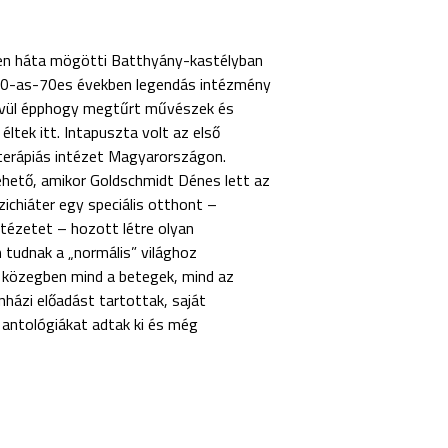
sten háta mögötti Batthyány-kastélyban
960-as-70es években legendás intézmény
kívül épphogy megtűrt művészek és
éltek itt. Intapuszta volt az első
aterápiás intézet Magyarországon.
ehető, amikor Goldschmidt Dénes lett az
ichiáter egy speciális otthont –
ntézetet – hozott létre olyan
 tudnak a „normális” világhoz
s közegben mind a betegek, mind az
nházi előadást tartottak, saját
 antológiákat adtak ki és még