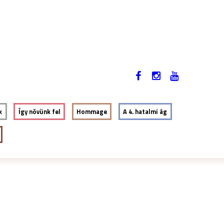
2019. NOVEMBER 12-17.
EN
k
Így növünk fel
Hommage
A 4. hatalmi ág