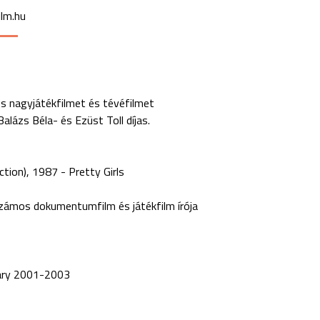
lm.hu
s nagyjátékfilmet és tévéfilmet
lázs Béla- és Ezüst Toll díjas.
ction)
1987 - Pretty Girls
számos dokumentumfilm és játékfilm írója
iary 2001-2003