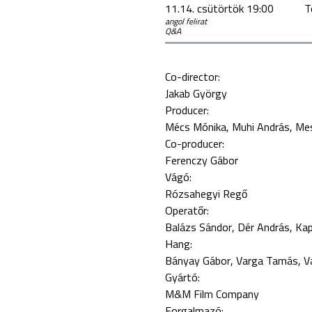
11.14. csütörtök 19:00
T
angol felirat
Q&A
Co-director:
Jakab György
Producer:
Mécs Mónika
Muhi András
Mes
Co-producer:
Ferenczy Gábor
Vágó:
Rózsahegyi Regő
Operatőr:
Balázs Sándor
Dér András
Kap
Hang:
Bányay Gábor
Varga Tamás
V
Gyártó:
M&M Film Company
Forgalmazó: