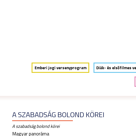
INFÓ
PROGRAM
ESEMÉNYEK
ZSŰRI
OKTATÁS
V
Emberi jogi versenyprogram
Diák- és elsőfilmes v
A SZABADSÁG BOLOND KÖREI
A szabadság bolond körei
Magyar panoráma