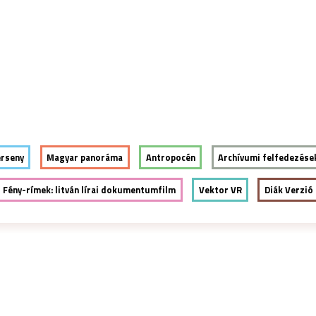
Jump to navigation
ENDÉGEK
VIDÉKI VERZIÓ
BLOG
PARTNEREK
erseny
Magyar panoráma
Antropocén
Archívumi felfedezése
Fény-rímek: litván lírai dokumentumfilm
Vektor VR
Diák Verzió