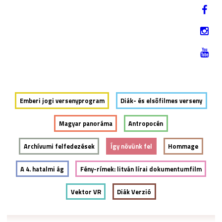
Jump to navigation
EN
2019. NOVEMBER 12-17.
Emberi jogi versenyprogram
Diák- és elsőfilmes verseny
Magyar panoráma
Antropocén
Archívumi felfedezések
Így növünk fel
Hommage
A 4. hatalmi ág
Fény-rímek: litván lírai dokumentumfilm
Vektor VR
Diák Verzió