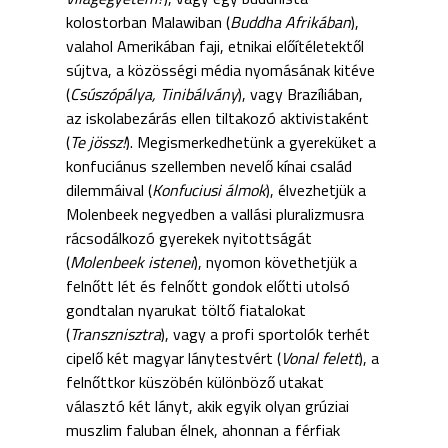
kolostorban Malawiban (
Buddha Afrikában
),
valahol Amerikában faji, etnikai előítéletektől
sújtva, a közösségi média nyomásának kitéve
(
Csúszópálya, Tinibálvány
), vagy Brazíliában,
az iskolabezárás ellen tiltakozó aktivistaként
(
Te jössz!
). Megismerkedhetünk a gyereküket a
konfuciánus szellemben nevelő kínai család
dilemmáival (
Konfuciusi álmok
), élvezhetjük a
Molenbeek negyedben a vallási pluralizmusra
rácsodálkozó gyerekek nyitottságát
(
Molenbeek istenei
), nyomon követhetjük a
felnőtt lét és felnőtt gondok előtti utolsó
gondtalan nyarukat töltő fiatalokat
(
Transznisztra
), vagy a profi sportolók terhét
cipelő két magyar lánytestvért (
Vonal felett
), a
felnőttkor küszöbén különböző utakat
választó két lányt, akik egyik olyan grúziai
muszlim faluban élnek, ahonnan a férfiak