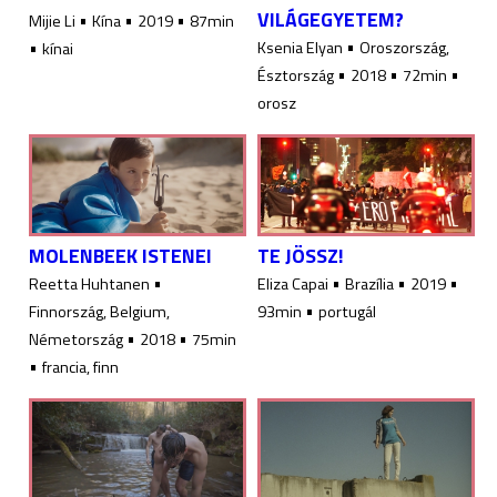
VILÁGEGYETEM?
•
•
•
Mijie Li
Kína
2019
87min
•
•
Ksenia Elyan
Oroszország,
kínai
•
•
•
Észtország
2018
72min
orosz
MOLENBEEK ISTENEI
TE JÖSSZ!
•
•
•
•
Reetta Huhtanen
Eliza Capai
Brazília
2019
•
Finnország, Belgium,
93min
portugál
•
•
Németország
2018
75min
•
francia, finn