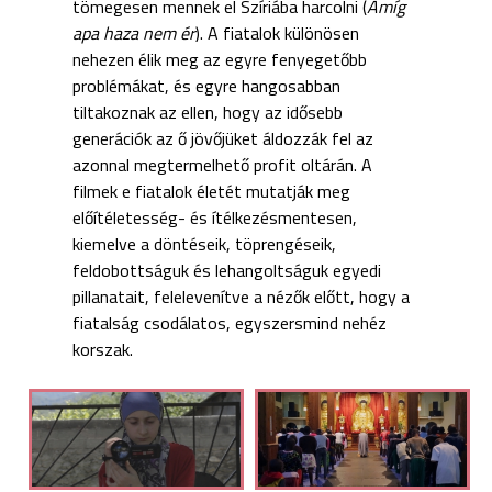
tömegesen mennek el Szíriába harcolni (
Amíg
apa haza nem ér
). A fiatalok különösen
nehezen élik meg az egyre fenyegetőbb
problémákat, és egyre hangosabban
tiltakoznak az ellen, hogy az idősebb
generációk az ő jövőjüket áldozzák fel az
azonnal megtermelhető profit oltárán. A
filmek e fiatalok életét mutatják meg
előítéletesség- és ítélkezésmentesen,
kiemelve a döntéseik, töprengéseik,
feldobottságuk és lehangoltságuk egyedi
pillanatait, felelevenítve a nézők előtt, hogy a
fiatalság csodálatos, egyszersmind nehéz
korszak.