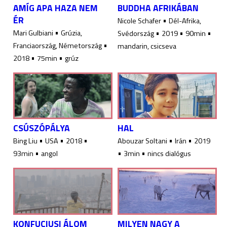
AMÍG APA HAZA NEM
BUDDHA AFRIKÁBAN
ÉR
•
Nicole Schafer
Dél-Afrika,
•
•
•
•
Mari Gulbiani
Grúzia,
Svédország
2019
90min
•
Franciaország, Németország
mandarin, csicseva
•
•
2018
75min
grúz
CSÚSZÓPÁLYA
HAL
•
•
•
•
•
Bing Liu
USA
2018
Abouzar Soltani
Irán
2019
•
•
•
93min
angol
3min
nincs dialógus
KONFUCIUSI ÁLOM
MILYEN NAGY A