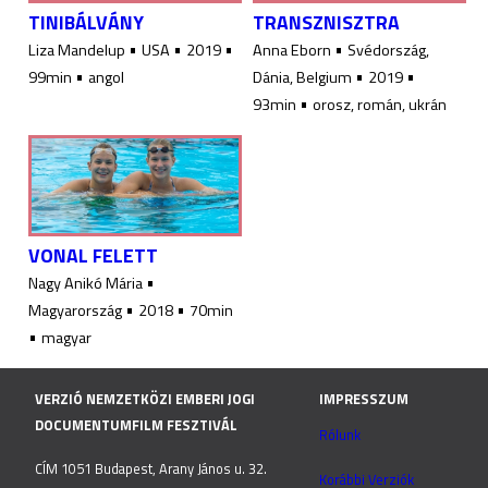
TINIBÁLVÁNY
TRANSZNISZTRA
•
•
•
•
Liza Mandelup
USA
2019
Anna Eborn
Svédország,
•
•
•
99min
angol
Dánia, Belgium
2019
•
93min
orosz, román, ukrán
VONAL FELETT
•
Nagy Anikó Mária
•
•
Magyarország
2018
70min
•
magyar
VERZIÓ NEMZETKÖZI EMBERI JOGI
IMPRESSZUM
DOCUMENTUMFILM FESZTIVÁL
Rólunk
CÍM 1051 Budapest, Arany János u. 32.
Korábbi Verziók