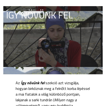
ÍGY NÖVÜNK FEL
Az
Így növünk fel
szekció azt vizsgálja,
hogyan birkóznak meg a felnőtt korba lépéssel
a mai fiatalok a világ különböző pontjain,
lakjanak a sarki tundrán (
Milyen nagy a
világegyetem?
), vagy egy buddhista