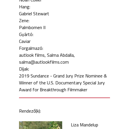
Hang:
Gabriel Stewart
Zene:
Palmbomen II
Gyártó:
Caviar
Forgalmazó:
autlook films, Salma Abdalla,
salma@autlookfilms.com
Díjak:
2019 Sundance - Grand Jury Prize Nominee &
Winner of the U.S. Documentary Special Jury
Award for Breakthrough Filmmaker
Rendező(k):
Liza Mandelup