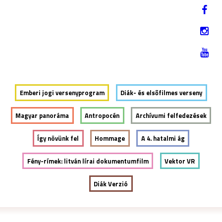
Jump to navigation
EN
2019. NOVEMBER 12-17.
Emberi jogi versenyprogram
Diák- és elsőfilmes verseny
Magyar panoráma
Antropocén
Archívumi felfedezések
Így növünk fel
Hommage
A 4. hatalmi ág
Fény-rímek: litván lírai dokumentumfilm
Vektor VR
Diák Verzió