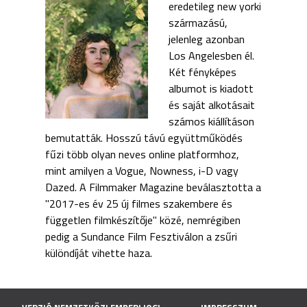
eredetileg new yorki
származású,
jelenleg azonban
Los Angelesben él.
Két fényképes
albumot is kiadott
és saját alkotásait
számos kiállításon
bemutatták. Hosszú távú együttműködés
fűzi több olyan neves online platformhoz,
mint amilyen a Vogue, Nowness, i-D vagy
Dazed. A Filmmaker Magazine beválasztotta a
"2017-es év 25 új filmes szakembere és
független filmkészítője" közé, nemrégiben
pedig a Sundance Film Fesztiválon a zsűri
különdíját vihette haza.