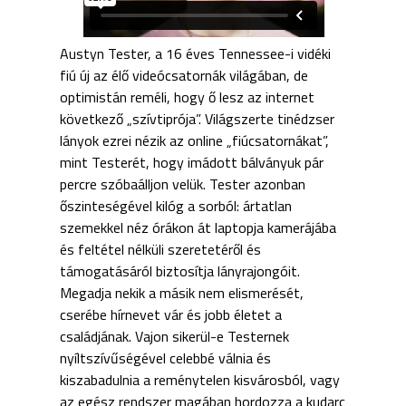
Austyn Tester, a 16 éves Tennessee-i vidéki
fiú új az élő videócsatornák világában, de
optimistán reméli, hogy ő lesz az internet
következő „szívtiprója”. Világszerte tinédzser
lányok ezrei nézik az online „fiúcsatornákat”,
mint Testerét, hogy imádott bálványuk pár
percre szóbaálljon velük. Tester azonban
őszinteségével kilóg a sorból: ártatlan
szemekkel néz órákon át laptopja kamerájába
és feltétel nélküli szeretetéről és
támogatásáról biztosítja lányrajongóit.
Megadja nekik a másik nem elismerését,
cserébe hírnevet vár és jobb életet a
családjának. Vajon sikerül-e Testernek
nyíltszívűségével celebbé válnia és
kiszabadulnia a reménytelen kisvárosból, vagy
az egész rendszer magában hordozza a kudarc