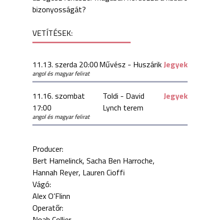
bizonyosságát?
VETÍTÉSEK:
11.13. szerda 20:00
Művész - Huszárik
Jegyek
angol és magyar felirat
11.16. szombat
Toldi - David
Jegyek
17:00
Lynch terem
angol és magyar felirat
Producer:
Bert Hamelinck
Sacha Ben Harroche
Hannah Reyer
Lauren Cioffi
Vágó:
Alex O’Flinn
Operatőr:
Noah Collier