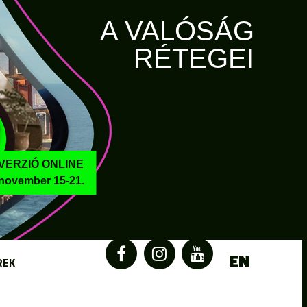
A VALÓSÁG
RÉTEGEI
VERZIÓ ONLINE
november 15-21.
EN
REK