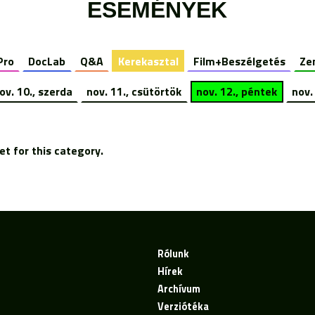
ESEMÉNYEK
Pro
DocLab
Q&A
Kerekasztal
Film+Beszélgetés
Ze
ov. 10., szerda
nov. 11., csütörtök
nov. 12., péntek
nov.
t for this category.
Rólunk
Hírek
Archívum
Verziótéka