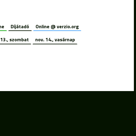
ne
Díjátadó
Online @ verzio.org
 13., szombat
nov. 14., vasárnap