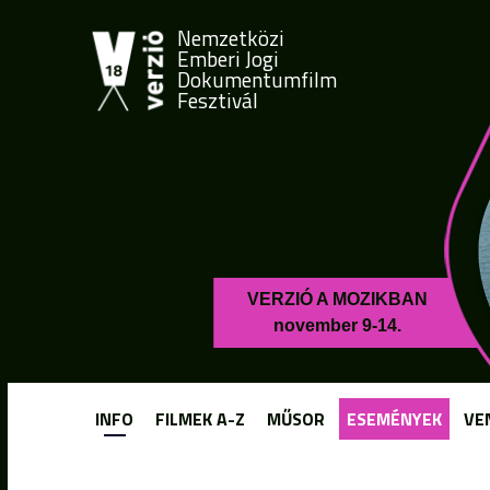
Nemzetközi
Emberi Jogi
Dokumentumfilm
Fesztivál
VERZIÓ A MOZIKBAN
november 9-14.
INFO
FILMEK A-Z
MŰSOR
ESEMÉNYEK
VE