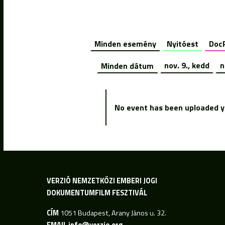
Minden esemény
Nyitóest
Doc
Minden dátum
nov. 9., kedd
n
No event has been uploaded ye
VERZIÓ NEMZETKÖZI EMBERI JOGI
DOKUMENTUMFILM FESZTIVÁL
CÍM
1051 Budapest, Arany János u. 32.
EMAIL
info@verzio.org