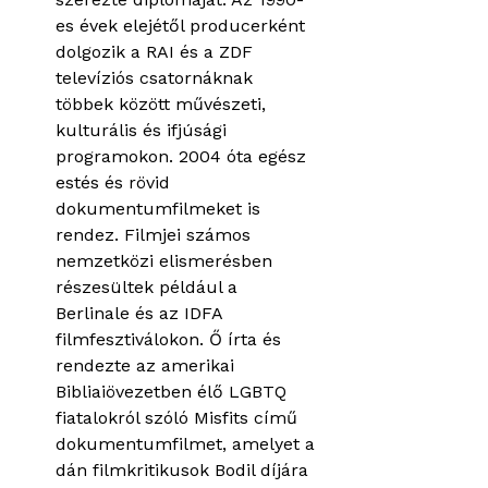
es évek elejétől producerként
dolgozik a RAI és a ZDF
televíziós csatornáknak
többek között művészeti,
kulturális és ifjúsági
programokon. 2004 óta egész
estés és rövid
dokumentumfilmeket is
rendez. Filmjei számos
nemzetközi elismerésben
részesültek például a
Berlinale és az IDFA
filmfesztiválokon. Ő írta és
rendezte az amerikai
Bibliaiövezetben élő LGBTQ
fiatalokról szóló Misfits című
dokumentumfilmet, amelyet a
dán filmkritikusok Bodil díjára