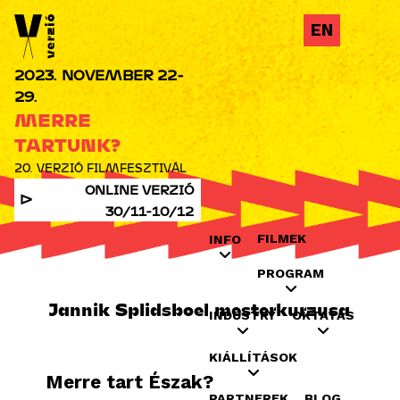
Jump to navigation
EN
2023. NOVEMBER 22-
29.
MERRE
TARTUNK?
20. VERZIÓ FILMFESZTIVÁL
ONLINE VERZIÓ
30/11-10/12
FILMEK
INFO
PROGRAM
Jannik Splidsboel mesterkurzusa
INDUSTRY
OKTATÁS
KIÁLLÍTÁSOK
Merre tart Észak?
PARTNEREK
BLOG