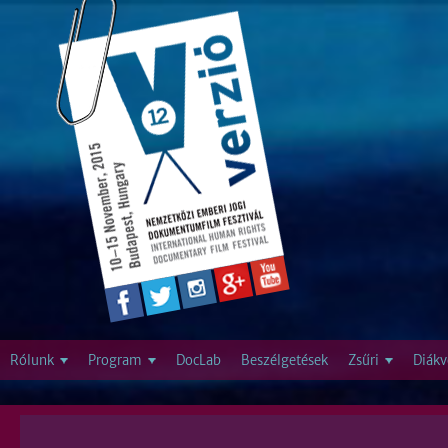
Jump to navigation
Rólunk
Program
DocLab
Beszélgetések
Zsűri
Diákv