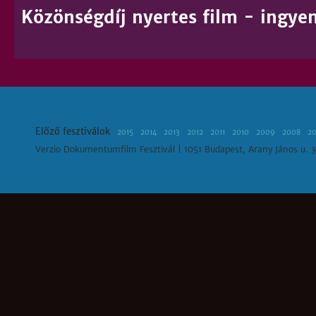
Közönségdíj nyertes film - ingyen
Előző fesztiválok
2015
2014
2013
2012
2011
2010
2009
2008
2
Verzio Dokumentumfilm Fesztivál | 1051 Budapest, Arany János u. 3