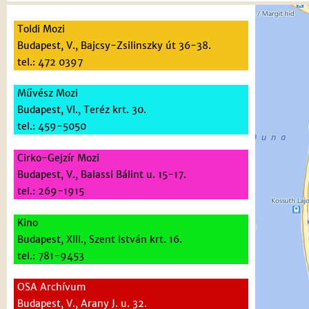
Toldi Mozi
Budapest, V., Bajcsy-Zsilinszky út 36-38.
tel.: 472 0397
Művész Mozi
Budapest, VI., Teréz krt. 30.
tel.: 459-5050
Cirko-Gejzír Mozi
Budapest, V., Balassi Bálint u. 15-17.
tel.: 269-1915
Kino
Budapest, XIII., Szent István krt. 16.
tel.: 781-9453
OSA Archívum
Budapest, V., Arany J. u. 32.