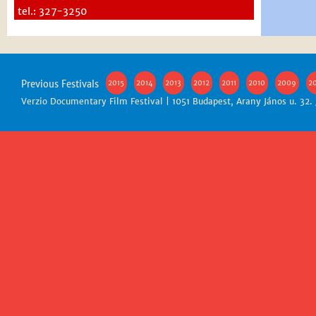
tel.: 327-3250
Previous Festivals
2015
2014
2013
2012
2011
2010
2009
2
Verzio Documentary Film Festival | 1051 Budapest, Arany János u. 32.