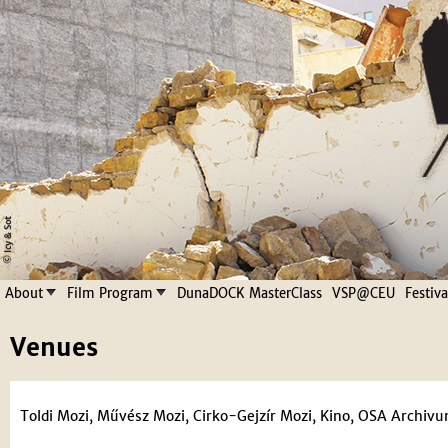
Jump to navigation
About
Film Program
DunaDOCK MasterClass
VSP@CEU
Festiv
Venues
Toldi Mozi, Művész Mozi, Cirko-Gejzír Mozi, Kino, OSA Archiv