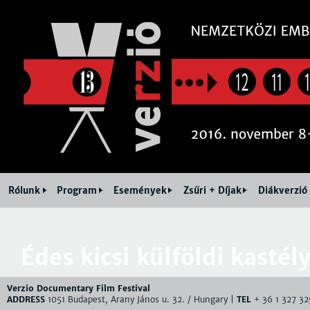
Jum
12
11
Rólunk
Program
Események
Zsűri + Díjak
Diákverzió
Édes kicsi külföldi kastél
Verzio Documentary Film Festival
ADDRESS
1051 Budapest, Arany János u. 32. / Hungary |
TEL
+ 36 1 327 32