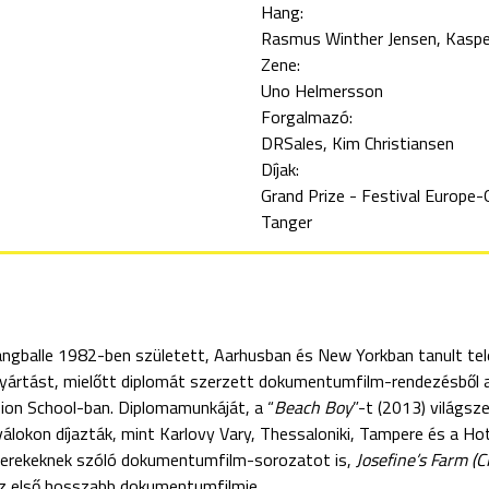
Hang:
Rasmus Winther Jensen
Kaspe
Zene:
Uno Helmersson
Forgalmazó:
DRSales, Kim Christiansen
Díjak:
Grand Prize - Festival Europe-
Tanger
angballe 1982-ben született, Aarhusban és New Yorkban tanult tele
yártást, mielőtt diplomát szerzett dokumentumfilm-rendezésből a 
sion School-ban. Diplomamunkáját, a “
Beach Boy
”-t (2013) világsz
válokon díjazták, mint Karlovy Vary, Thessaloniki, Tampere és a H
erekeknek szóló dokumentumfilm-sorozatot is,
Josefine’s Farm 
z első hosszabb dokumentumfilmje.