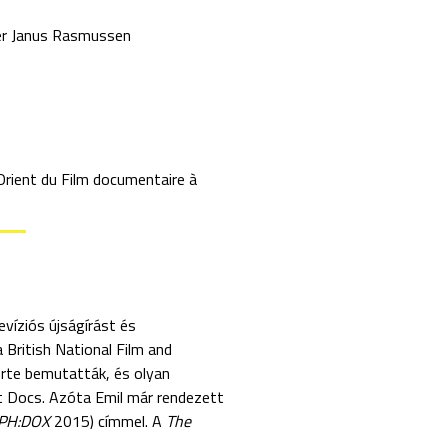
r Janus Rasmussen
Orient du Film documentaire à
víziós újságírást és
British National Film and
erte bemutatták, és olyan
ot Docs. Azóta Emil már rendezett
(CPH:DOX
2015) címmel. A
The