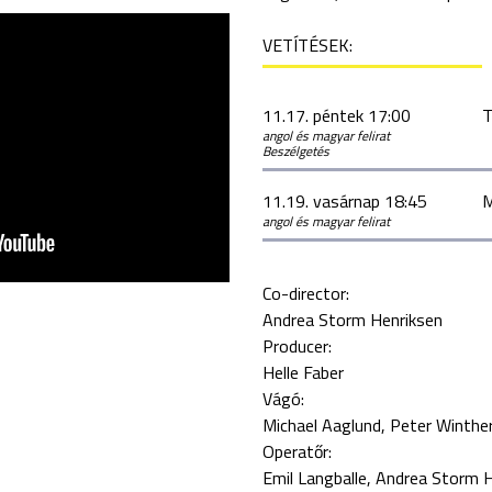
VETÍTÉSEK:
11.17. péntek 17:00
T
angol és magyar felirat
Beszélgetés
11.19. vasárnap 18:45
M
angol és magyar felirat
Co-director:
Andrea Storm Henriksen
Producer:
Helle Faber
Vágó:
Michael Aaglund
Peter Winthe
Operatőr:
Emil Langballe
Andrea Storm H