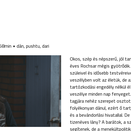
58min
dán, pushtu, dari
Okos, szép és népszerű, jól ta
éves Rochsar mégis gyötrődik.
szüleivel és idősebb testvérei
veszélyben volt az életük, de 
tartózkodási engedély nélkül él
veszélye minden nap fenyeget. 
tagjára nehéz szerepet osztott
folyékonyan dánul, ezért ő tar
és a bevándorlási hivatallal. De
tizenéves lány? A barátok, a 
segítenek, de a menekültpoliti