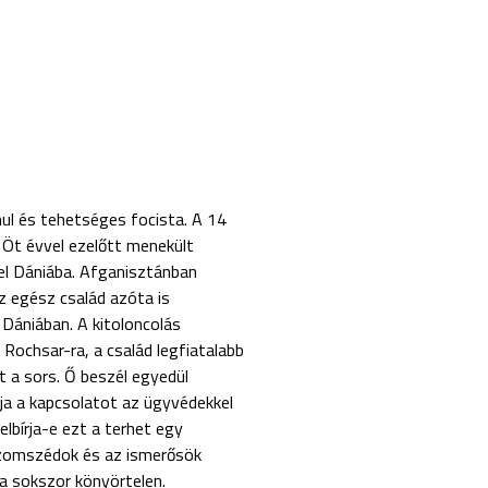
nul és tehetséges focista. A 14
 Öt évvel ezelőtt menekült
vel Dániába. Afganisztánban
az egész család azóta is
 Dániában. A kitoloncolás
Rochsar-ra, a család legfiatalabb
 a sors. Ő beszél egyedül
tja a kapcsolatot az ügyvédekkel
 elbírja-e ezt a terhet egy
szomszédok és az ismerősök
ka sokszor könyörtelen.