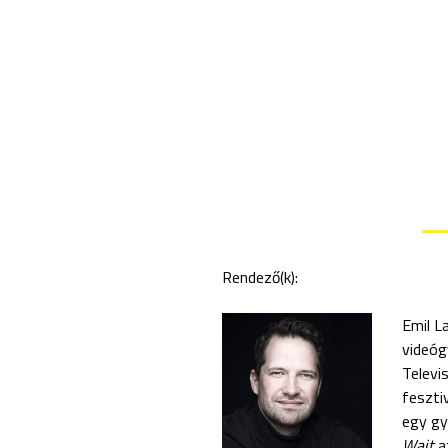
Rendező(k):
Emil L
videóg
Televi
feszti
egy gy
Wait
a