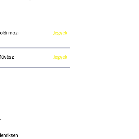
oldi mozi
Jegyek
űvész
Jegyek
r
enriksen