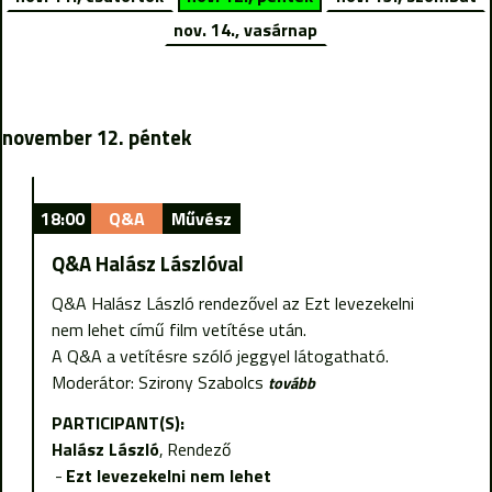
nov. 14., vasárnap
november 12. péntek
18:00
Q&A
Művész
Q&A Halász Lászlóval
Q&A Halász László rendezővel az Ezt levezekelni
nem lehet című film vetítése után.
A Q&A a vetítésre szóló jeggyel látogatható.
Moderátor: Szirony Szabolcs
tovább
PARTICIPANT(S):
Halász László
Rendező
Ezt levezekelni nem lehet