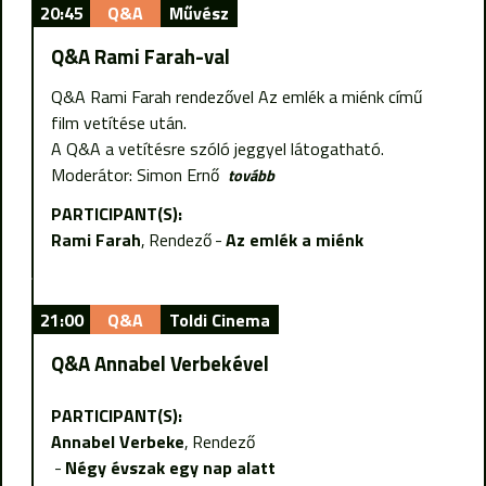
20:45
Q&A
Művész
Q&A Rami Farah-val
Q&A Rami Farah rendezővel Az emlék a miénk című
film vetítése után.
A Q&A a vetítésre szóló jeggyel látogatható.
Moderátor: Simon Ernő
tovább
PARTICIPANT(S):
Rami Farah
Rendező
Az emlék a miénk
21:00
Q&A
Toldi Cinema
Q&A Annabel Verbekével
PARTICIPANT(S):
Annabel Verbeke
Rendező
Négy évszak egy nap alatt