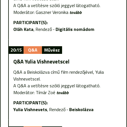
A Q&A a vetítésre szóló jeggyel látogatható.
Moderátor: Gaszner Veronika
tovább
PARTICIPANT(S):
Oláh Kata
Rendező
Digitális nomádom
20:15
Q&A
Művész
Q&A Yulia Vishnevetscel
Q&A a Beiskolázva című film rendezőjével, Yulia
Vishnevetscel.
A Q&A a vetítésre szóló jeggyel látogatható.
Moderátor: Tímár Zoé
tovább
PARTICIPANT(S):
Yulia Vishnevets
Rendező
Beiskolázva