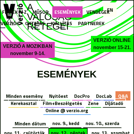
Jump to navigation
A
EN
FILMEK A-Z
MŰSOR
ESEMÉNYEK
VENDÉGEK
VALÓSÁG
I VERZIÓK
OKTATÁS
KIÁLLÍTÁS
PARTNEREK
RÉTEGEI
VERZIÓ ONLINE
VERZIÓ A MOZIKBAN
november 15-21.
november 9-14.
ESEMÉNYEK
Minden esemény
Nyitóest
DocPro
DocLab
Q&A
Kerekasztal
Film+Beszélgetés
Zene
Díjátadó
Online @ verzio.org
Minden dátum
nov. 9., kedd
nov. 10., szerda
nov. 11., csütörtök
nov. 12., péntek
nov. 13., szombat