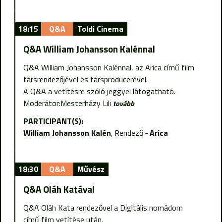
18:15
Q&A
Toldi Cinema
Q&A William Johansson Kalénnal
Q&A William Johansson Kalénnal, az Arica című film
társrendezőjével és társproducerével.
A Q&A a vetítésre szóló jeggyel látogatható.
Moderátor:Mesterházy Lili
tovább
PARTICIPANT(S):
William Johansson Kalén
Rendező
Arica
18:30
Q&A
Művész
Q&A Oláh Katával
Q&A Oláh Kata rendezővel a Digitális nomádom
című film vetítése után.