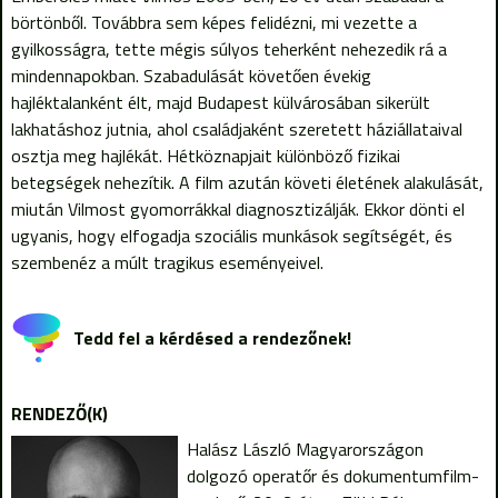
börtönből. Továbbra sem képes felidézni, mi vezette a
gyilkosságra, tette mégis súlyos teherként nehezedik rá a
mindennapokban. Szabadulását követően évekig
hajléktalanként élt, majd Budapest külvárosában sikerült
lakhatáshoz jutnia, ahol családjaként szeretett háziállataival
osztja meg hajlékát. Hétköznapjait különböző fizikai
betegségek nehezítik. A film azután követi életének alakulását,
miután Vilmost gyomorrákkal diagnosztizálják. Ekkor dönti el
ugyanis, hogy elfogadja szociális munkások segítségét, és
szembenéz a múlt tragikus eseményeivel.
Tedd fel a kérdésed a rendezőnek!
RENDEZŐ(K)
Halász László Magyarországon
dolgozó operatőr és dokumentumfilm-