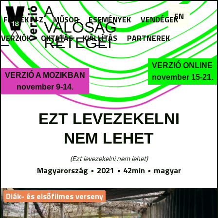
Jump to navigation
A
EN
FILMEK A-Z
MŰSOR
ESEMÉNYEK
VENDÉGEK
VALÓSÁG
I VERZIÓK
OKTATÁS
KIÁLLÍTÁS
PARTNEREK
RÉTEGEI
VERZIÓ ONLINE
VERZIÓ A MOZIKBAN
november 15-21.
november 9-14.
EZT LEVEZEKELNI
NEM LEHET
Ezt levezekelni nem lehet
Magyarország
2021
42min
magyar
Diák- és elsőfilmes verseny