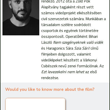
rendező. 2012 óta a Zöld Pók
Alapítvány tagjaként részt vett
számos videóprojekt elkészítésében
civil szervezetek számára. Munkáiban a
társadalom szélére sodródott
csoportok és egyének történetére
összpontosít. Operatőrként Bihari
László
Nem szegényeknek való vidék
és Haragonics Sára
Szia Sári!
című
filmjeiben dolgozott, valamint
videóklipeket készített a Várkonyi
Csibészek nevű zenei formációnak. Az
Ezt levezekelni nem lehet
az első
rendezése.