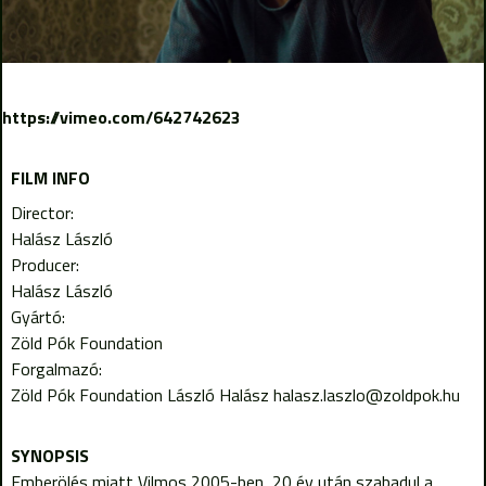
https://vimeo.com/642742623
FILM INFO
Director:
Halász László
Producer:
Halász László
Gyártó:
Zöld Pók Foundation
Forgalmazó:
Zöld Pók Foundation László Halász halasz.laszlo@zoldpok.hu
Emberölés miatt Vilmos 2005-ben, 20 év után szabadul a