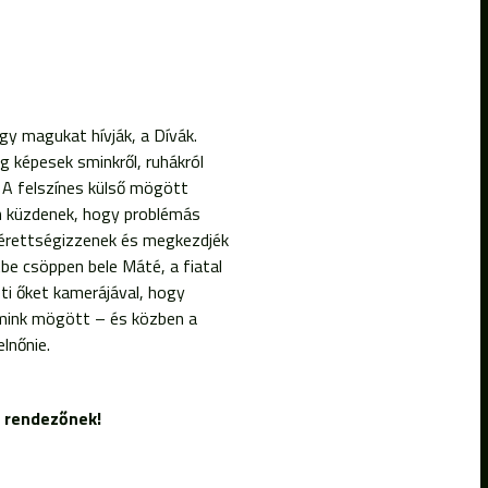
gy magukat hívják, a Dívák.
g képesek sminkről, ruhákról
. A felszínes külső mögött
 küzdenek, hogy problémás
eérettségizzenek és megkezdjék
tbe csöppen bele Máté, a fiatal
eti őket kamerájával, hogy
s smink mögött – és közben a
elnőnie.
a rendezőnek!