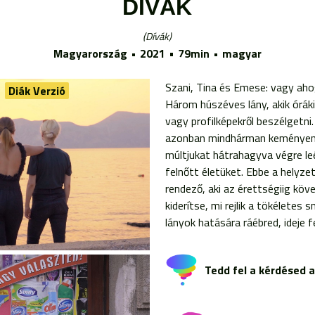
DÍVÁK
Dívák
Magyarország
2021
79min
magyar
Szani, Tina és Emese: vagy aho
Diák Verzió
Három húszéves lány, akik óráki
vagy profilképekről beszélgetni
azonban mindhárman keményen
múltjukat hátrahagyva végre l
felnőtt életüket. Ebbe a helyze
rendező, aki az érettségiig köv
kiderítse, mi rejlik a tökélete
lányok hatására ráébred, ideje f
Tedd fel a kérdésed 