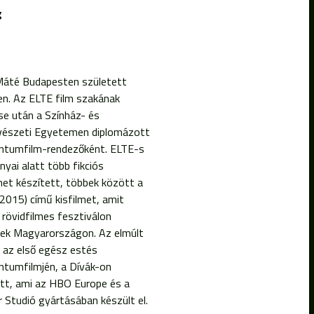
g
Máté Budapesten született
n. Az ELTE film szakának
se után a Színház- és
észeti Egyetemen diplomázott
tumfilm-rendezőként. ELTE-s
yai alatt több fikciós
met készített, többek között a
2015) című kisfilmet, amit
rövidfilmes fesztiválon
tek Magyarországon. Az elmúlt
 az első egész estés
tumfilmjén, a Dívák-on
tt, ami az HBO Europe és a
 Studió gyártásában készült el.