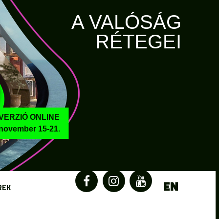
A VALÓSÁG
RÉTEGEI
VERZIÓ ONLINE
november 15-21.
EN
REK