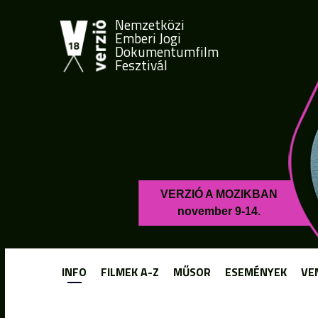
Nemzetközi
Emberi Jogi
Dokumentumfilm
Fesztivál
VERZIÓ A MOZIKBAN
november 9-14.
INFO
FILMEK A-Z
MŰSOR
ESEMÉNYEK
VE