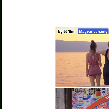
Nyitófilm
Magyar verseny