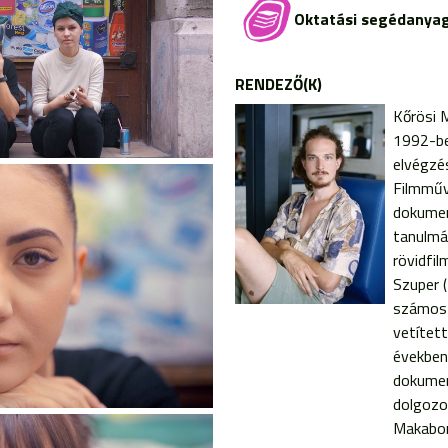
Oktatási segédanya
RENDEZŐ(K)
Kőrösi 
1992-be
elvégzé
Filmműv
dokumen
tanulmán
rövidfil
Szuper (
számos 
vetítet
években
dokumen
dolgozo
Makabor