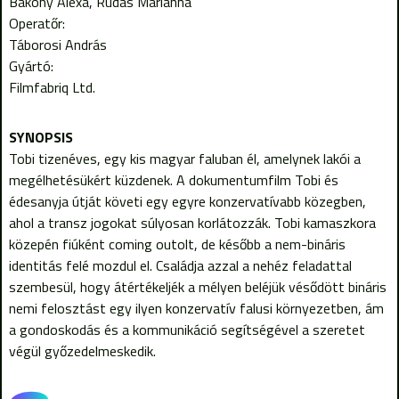
Bakony Alexa
Rudas Marianna
Operatőr:
Táborosi András
Gyártó:
Filmfabriq Ltd.
Tobi tizenéves, egy kis magyar faluban él, amelynek lakói a
megélhetésükért küzdenek. A dokumentumfilm Tobi és
édesanyja útját követi egy egyre konzervatívabb közegben,
ahol a transz jogokat súlyosan korlátozzák. Tobi kamaszkora
közepén fiúként coming outolt, de később a nem-bináris
identitás felé mozdul el. Családja azzal a nehéz feladattal
szembesül, hogy átértékeljék a mélyen beléjük vésődött bináris
nemi felosztást egy ilyen konzervatív falusi környezetben, ám
a gondoskodás és a kommunikáció segítségével a szeretet
végül győzedelmeskedik.