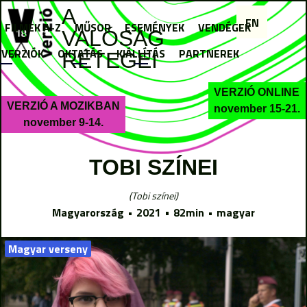
Jump to navigation
A
EN
FILMEK A-Z
MŰSOR
ESEMÉNYEK
VENDÉGEK
VALÓSÁG
I VERZIÓK
OKTATÁS
KIÁLLÍTÁS
PARTNEREK
RÉTEGEI
VERZIÓ ONLINE
VERZIÓ A MOZIKBAN
november 15-21.
november 9-14.
TOBI SZÍNEI
Tobi színei
Magyarország
2021
82min
magyar
Magyar verseny