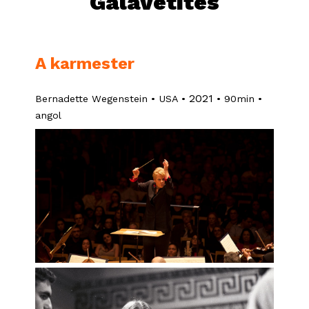
Gálavetítés
A karmester
2021
Bernadette Wegenstein • USA •
• 90min •
angol