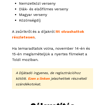
Nemzetközi verseny
Diák- és elsőfilmes verseny
Magyar verseny
Közönségdíj
A zsűrikről és a díjakról
itt olvashattok
részletesen
.
Ha lemaradtatok volna, november 14-én és
15-én megismételjük a nyertes filmeket a
Toldi moziban.
A Díjátadó ingyenes, de regisztrációhoz
kötött.
Ezen a linken
jelezhetitek részvételi
szándékotokat.