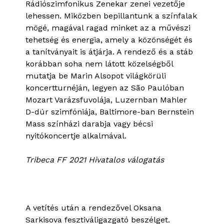
Rádiószimfonikus Zenekar zenei vezetője
lehessen. Miközben bepillantunk a színfalak
mögé, magával ragad minket az a művészi
tehetség és energia, amely a közönségét és
a tanítványait is átjárja. A rendező és a stáb
korábban soha nem látott közelségből
mutatja be Marin Alsopot világkörüli
koncertturnéján, legyen az São Paulóban
Mozart Varázsfuvolája, Luzernban Mahler
D-dúr szimfóniája, Baltimore-ban Bernstein
Mass színházi darabja vagy bécsi
nyitókoncertje alkalmával.
Tribeca FF 2021 Hivatalos válogatás
A vetítés után a rendezővel Oksana
Sarkisova fesztiváligazgató beszélget.