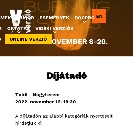
Jump to navigation
EN
LMEK
MŰSOR
ESEMÉNYEK
DOCPRO
K
OKTATÁS
VIDÉKI VERZIÓK
S
ONLINE VERZIÓ
2022. NOVEMBER 8-20.
Díjátadó
Toldi - Nagyterem
2022. november 12. 19:30
A díjátadón az alábbi kategóriák nyerteseit
hirdetjük ki: