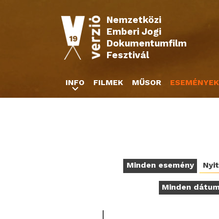
Nemzetközi
Emberi Jogi
Dokumentumfilm
Fesztivál
INFO
FILMEK
MŰSOR
ESEMÉNYEK
Minden esemény
Nyi
Minden dátu