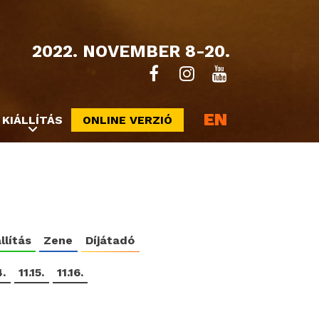
2022. NOVEMBER 8-20.
EN
KIÁLLÍTÁS
ONLINE VERZIÓ
llítás
Zene
Díjátadó
4.
11.15.
11.16.