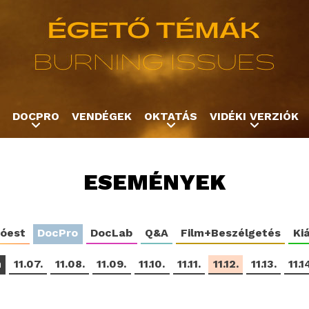
Jump to navigation
DOCPRO
VENDÉGEK
OKTATÁS
VIDÉKI VERZIÓK
ESEMÉNYEK
tóest
DocPro
DocLab
Q&A
Film+Beszélgetés
Kiá
m
11.07.
11.08.
11.09.
11.10.
11.11.
11.12.
11.13.
11.1