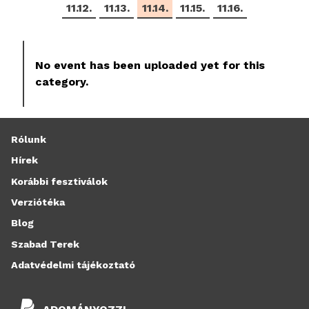
11.12.
11.13.
11.14.
11.15.
11.16.
No event has been uploaded yet for this
category.
Rólunk
Hírek
Korábbi fesztiválok
Verziótéka
Blog
Szabad Terek
Adatvédelmi tájékoztató