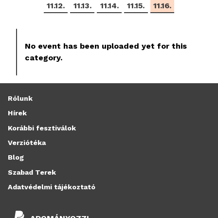
11.12.
11.13.
11.14.
11.15.
11.16.
No event has been uploaded yet for this
category.
Rólunk
Hírek
Korábbi fesztiválok
Verziótéka
Blog
Szabad Terek
Adatvédelmi tájékoztató