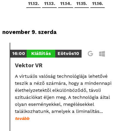
11.12.
11.13.
11.14.
11.15.
11.16.
november 9. szerda
16:00
Kiállítás
Eötvös10
Vektor VR
A virtuális valóság technológiája lehetővé
teszik a néző számára, hogy a mindennapi
élethelyzetektől elkülönböződő, távoli
szituációkat éljen meg. A technológia által
olyan eseményekkel, megélésekkel
találkozhatunk, amelyek a liminalitás...
tovább