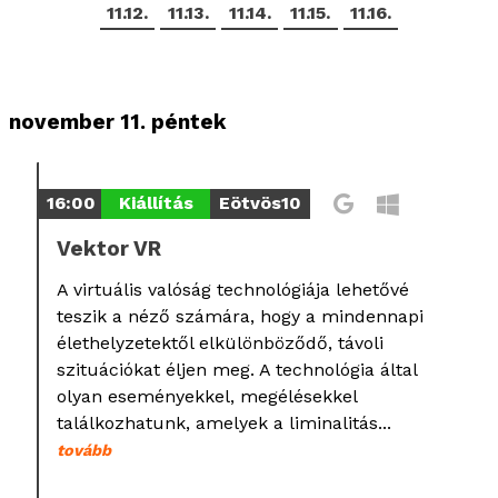
11.12.
11.13.
11.14.
11.15.
11.16.
november 11. péntek
16:00
Kiállítás
Eötvös10
Vektor VR
A virtuális valóság technológiája lehetővé
teszik a néző számára, hogy a mindennapi
élethelyzetektől elkülönböződő, távoli
szituációkat éljen meg. A technológia által
olyan eseményekkel, megélésekkel
találkozhatunk, amelyek a liminalitás...
tovább